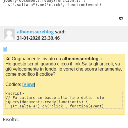
jQuery(document).ready(function($) {

  $(".salta a").on('click', function(event)   

  {

    if (this.hash !== "") {

      event.preventDefault();

      var hash = this.hash;

      $('html, body').animate(

      {

albenessereblog
said:
        scrollTop: $(hash).offset().top

31-01-2026
23.30.46
      }, 1000, function() {

        window.location.hash = hash;

      });

    } 

  });

Originalmente inviato da
albenessereblog
});

Ho questo script, quando clicco il link Salta gli articoli, va
</script>
giù velocemente in fondo, io vorrei che scorra lentamente,
come modifico il codice?
Codice: [
View
]
<script>

// Fa saltare in basso alla fine delle foto 

jQuery(document).ready(function($) {

  $(".salta a").on('click', function(event)   

  {

    if (this.hash !== "") {

Risolto.
      event.preventDefault();

      var hash = this.hash;

      $('html, body').animate(
