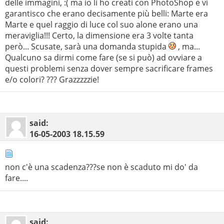
delle immagini, :( ma io li ho creati con PhotoShop e vi
garantisco che erano decisamente più belli: Marte era
Marte e quel raggio di luce col suo alone erano una
meraviglia!!! Certo, la dimensione era 3 volte tanta
però... Scusate, sarà una domanda stupida
, ma...
Qualcuno sa dirmi come fare (se si può) ad ovviare a
questi problemi senza dover sempre sacrificare frames
e/o colori? ??? Grazzzzzie!
said:
16-05-2003
18.15.59
non c'è una scadenza???se non è scaduto mi do' da
fare....
said: