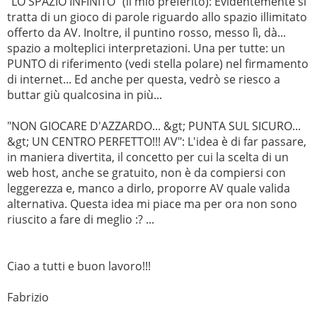
"LO SPAZIO INFINITO" (il mio preferito): Evidentemente si
tratta di un gioco di parole riguardo allo spazio illimitato
offerto da AV. Inoltre, il puntino rosso, messo lì, dà...
spazio a molteplici interpretazioni. Una per tutte: un
PUNTO di riferimento (vedi stella polare) nel firmamento
di internet... Ed anche per questa, vedrò se riesco a
buttar giù qualcosina in più...
"NON GIOCARE D'AZZARDO... &gt; PUNTA SUL SICURO...
&gt; UN CENTRO PERFETTO!!! AV": L'idea è di far passare,
in maniera divertita, il concetto per cui la scelta di un
web host, anche se gratuito, non è da compiersi con
leggerezza e, manco a dirlo, proporre AV quale valida
alternativa. Questa idea mi piace ma per ora non sono
riuscito a fare di meglio :? ...
Ciao a tutti e buon lavoro!!!
Fabrizio