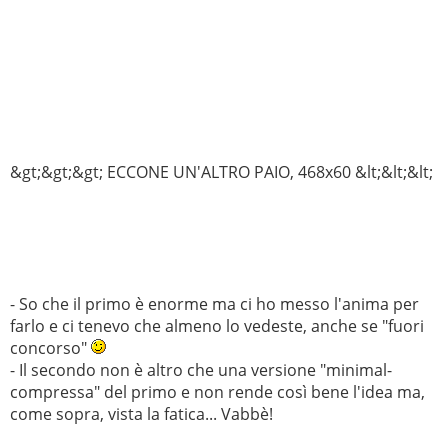
&gt;&gt;&gt; ECCONE UN'ALTRO PAIO, 468x60 &lt;&lt;&lt;
- So che il primo è enorme ma ci ho messo l'anima per
farlo e ci tenevo che almeno lo vedeste, anche se "fuori
concorso"
- Il secondo non è altro che una versione "minimal-
compressa" del primo e non rende così bene l'idea ma,
come sopra, vista la fatica... Vabbè!