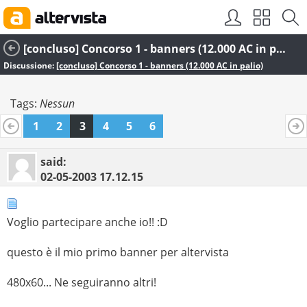
[concluso] Concorso 1 - banners (12.000 AC in palio)
Discussione:
[concluso] Concorso 1 - banners (12.000 AC in palio)
Tags:
Nessun
1
2
3
4
5
6
said:
02-05-2003
17.12.15
Voglio partecipare anche io!! :D
questo è il mio primo banner per altervista
480x60... Ne seguiranno altri!