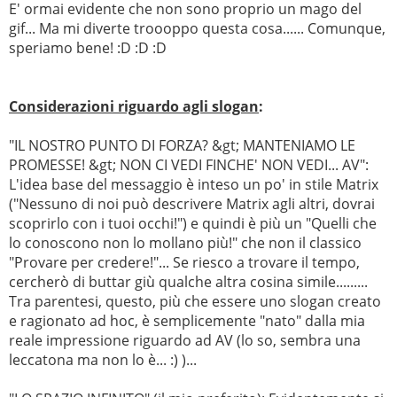
E' ormai evidente che non sono proprio un mago del
gif... Ma mi diverte troooppo questa cosa...... Comunque,
speriamo bene! :D :D :D
Considerazioni riguardo agli slogan
:
"IL NOSTRO PUNTO DI FORZA? &gt; MANTENIAMO LE
PROMESSE! &gt; NON CI VEDI FINCHE' NON VEDI... AV":
L'idea base del messaggio è inteso un po' in stile Matrix
("Nessuno di noi può descrivere Matrix agli altri, dovrai
scoprirlo con i tuoi occhi!") e quindi è più un "Quelli che
lo conoscono non lo mollano più!" che non il classico
"Provare per credere!"... Se riesco a trovare il tempo,
cercherò di buttar giù qualche altra cosina simile.........
Tra parentesi, questo, più che essere uno slogan creato
e ragionato ad hoc, è semplicemente "nato" dalla mia
reale impressione riguardo ad AV (lo so, sembra una
leccatona ma non lo è... :) )...