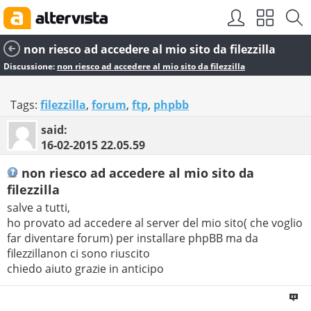
non riesco ad accedere al mio sito da filezzilla
Discussione:
non riesco ad accedere al mio sito da filezzilla
Tags:
filezzilla
,
forum
,
ftp
,
phpbb
said:
16-02-2015
22.05.59
non riesco ad accedere al mio sito da
filezzilla
salve a tutti,
ho provato ad accedere al server del mio sito( che voglio
far diventare forum) per installare phpBB ma da
filezzillanon ci sono riuscito
chiedo aiuto grazie in anticipo