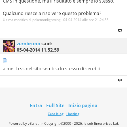
CMS in questione, ma il risultato è sempre lo stesso.
Qualcuno riesce a risolvere questo problema?
Ultima modifica di pokemonlightning : 04-04-2014 alle ore
21.24.55
zerobruno
said:
05-04-2014
11.52.59
a me il css del sito sembra lo stesso di serebii
Entra
Full Site
Inizio pagina
Crea blog
-
Hosting
Powered by vBulletin - Copyright ©2000 - 2026, Jelsoft Enterprises Ltd.