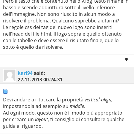
Però il testo che è contenuto nel div.log_testo rimane in
basso e scende addirittura sotto il livello inferiore
dell'immagine. Non sono riuscito in alcun modo a
risolvere il problema. Qualcuno saprebbe aiutarmi?
Le regole css dei tag del nuovo logo sono inseriti
nell'head del file html. Il logo sopra è quello ottenuto
con le tabelle e deve essere il risultato finale, quello
sotto è quello da risolvere.
karl94
said:
22-11-2013
00.24.31
Devi andare a ritoccare la proprietà
vertical-align
,
impostandola ad esempio su
middle
.
Ad ogni modo, questo non è il modo più appropriato
per creare un
layout
, ti consiglio di consultare qualche
guida al riguardo.