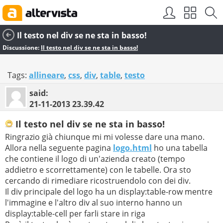
Il testo nel div se ne sta in basso!
Discussione:
Il testo nel div se ne sta in basso!
Tags:
allineare
,
css
,
div
,
table
,
testo
said:
21-11-2013
23.39.42
Il testo nel div se ne sta in basso!
Ringrazio già chiunque mi mi volesse dare una mano.
Allora nella seguente pagina
logo.html
ho una tabella
che contiene il logo di un'azienda creato (tempo
addietro e scorrettamente) con le tabelle. Ora sto
cercando di rimediare ricostruendolo con dei div.
Il div principale del logo ha un display:table-row mentre
l'immagine e l'altro div al suo interno hanno un
display:table-cell per farli stare in riga