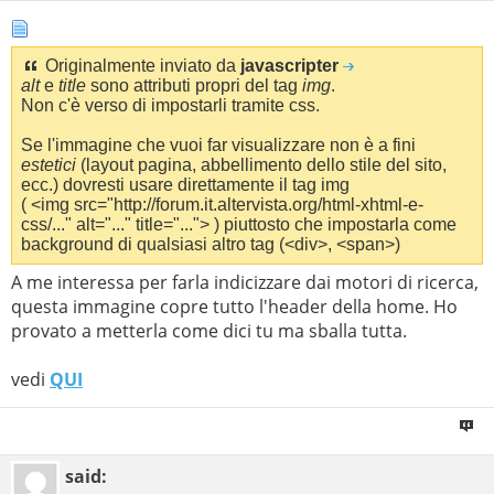
Originalmente inviato da
javascripter
alt
e
title
sono attributi propri del tag
img
.
Non c'è verso di impostarli tramite css.
Se l'immagine che vuoi far visualizzare non è a fini
estetici
(layout pagina, abbellimento dello stile del sito,
ecc.) dovresti usare direttamente il tag img
( <img src="http://forum.it.altervista.org/html-xhtml-e-
css/..." alt="..." title="..."> ) piuttosto che impostarla come
background di qualsiasi altro tag (<div>, <span>)
A me interessa per farla indicizzare dai motori di ricerca,
questa immagine copre tutto l'header della home. Ho
provato a metterla come dici tu ma sballa tutta.
vedi
QUI
said: