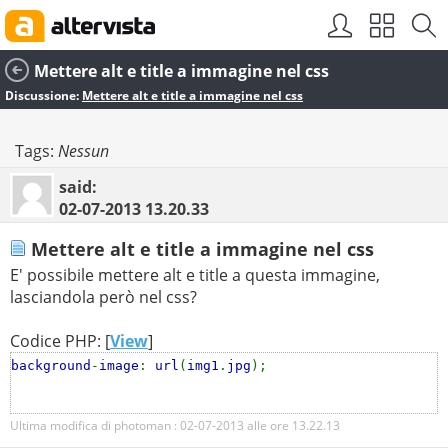
Mettere alt e title a immagine nel css
Discussione:
Mettere alt e title a immagine nel css
Tags:
Nessun
said:
02-07-2013
13.20.33
Mettere alt e title a immagine nel css
E' possibile mettere alt e title a questa immagine,
lasciandola però nel css?
Codice PHP: [
View
]
background
-
image
:
url
(
img1
.
jpg
);
Ultima modifica di photoman : 02-07-2013 alle ore
13.22.13