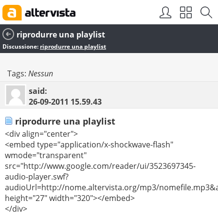
riprodurre una playlist
Discussione:
riprodurre una playlist
Tags:
Nessun
said:
26-09-2011
15.59.43
riprodurre una playlist
<div align="center">
<embed type="application/x-shockwave-flash"
wmode="transparent"
src="http://www.google.com/reader/ui/3523697345-
audio-player.swf?
audioUrl=http://nome.altervista.org/mp3/nomefile.mp3&
height="27" width="320"></embed>
</div>