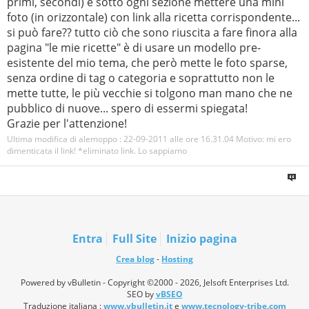
primi, secondi) e sotto ogni sezione mettere una mini
foto (in orizzontale) con link alla ricetta corrispondente...
si può fare?? tutto ciò che sono riuscita a fare finora alla
pagina "le mie ricette" è di usare un modello pre-
esistente del mio tema, che però mette le foto sparse,
senza ordine di tag o categoria e soprattutto non le
mette tutte, le più vecchie si tolgono man mano che ne
pubblico di nuove... spero di essermi spiegata!
Grazie per l'attenzione!
Ultima modifica di alemoppo : 22-09-2011 alle ore
16.31.04
Motivo:
mi ero
dimenticata il link! *eliminato link. Lo sappiamo
Entra
Full Site
Inizio pagina
Crea blog
-
Hosting
Powered by vBulletin - Copyright ©2000 - 2026, Jelsoft Enterprises Ltd.
SEO by
vBSEO
Traduzione italiana :
www.vbulletin.it
e
www.tecnology-tribe.com