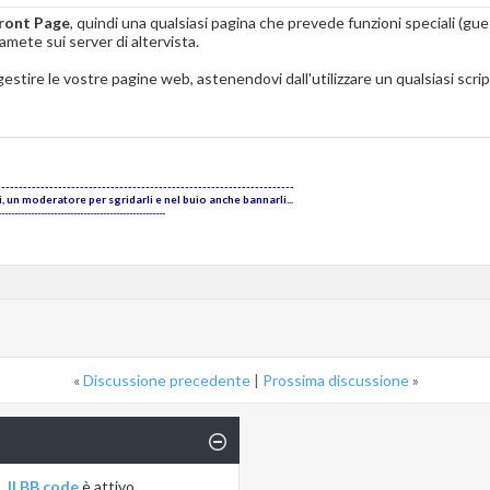
Front Page
, quindi una qualsiasi pagina che prevede funzioni speciali (g
ete sui server di altervista.
 gestire le vostre pagine web, astenendovi dall'utilizzare un qualsiasi scrip
--------------------------------------------------------------------
 un moderatore per sgridarli e nel buio anche bannarli...
---------------------------------------------------
«
Discussione precedente
|
Prossima discussione
»
Il BB code
è
attivo