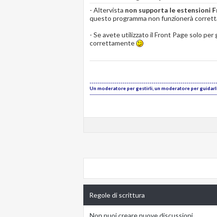
- Altervista
non supporta le estensioni 
questo programma non funzionerà correttam
- Se avete utilizzato il Front Page solo per
correttamente
-----------------------------------------------------------------
Un moderatore per gestirli, un moderatore per guidarli,
---------------------------------------------------------------------------------------
Regole di scrittura
Non puoi
creare nuove discussioni