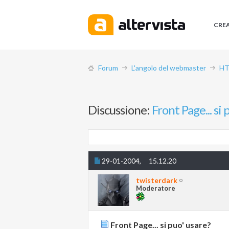
CRE
Forum
L'angolo del webmaster
HT
Discussione:
Front Page... si 
29-01-2004,
15.12.20
twisterdark
Moderatore
Front Page... si puo' usare?