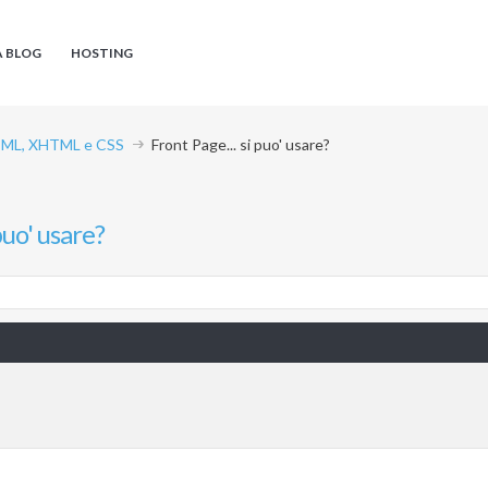
A BLOG
HOSTING
ML, XHTML e CSS
Front Page... si puo' usare?
puo' usare?