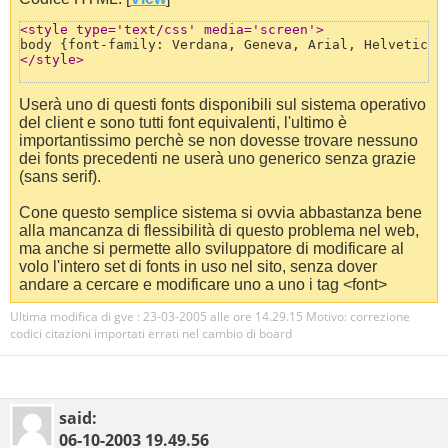
<style type='text/css' media='screen'>
</style>
Userà uno di questi fonts disponibili sul sistema operativo
del client e sono tutti font equivalenti, l'ultimo è
importantissimo perchè se non dovesse trovare nessuno
dei fonts precedenti ne userà uno generico senza grazie
(sans serif).
Cone questo semplice sistema si ovvia abbastanza bene
alla mancanza di flessibilità di questo problema nel web,
ma anche si permette allo sviluppatore di modificare al
volo l'intero set di fonts in uso nel sito, senza dover
andare a cercare e modificare uno a uno i tag <font>
Ultima modifica di gve : 23-03-2005 alle ore
14.29.15
Motivo:
correzione
codici citazioni importati errati nel cambio di board
said:
06-10-2003
19.49.56