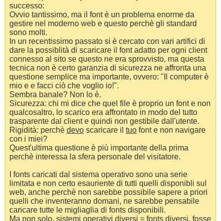
successo:
Ovvio tantissimo, ma il font è un problema enorme da
gestire nel moderno web e questo perchè gli standard
sono molti.
In un recentissimo passato si è cercato con vari artifici di
dare la possiblità di scaricare il font adatto per ogni client
connesso al sito se questo ne era sprovvisto, ma questa
tecnica non è certo garanzia di sicurezza ne affronta una
questione semplice ma importante, ovvero: "Il computer è
mio e e facci ciò che voglio io!".
Sembra banale? Non lo è.
Sicurezza: chi mi dice che quel file è proprio un font e non
qualcosaltro, lo scarico era affrontato in modo del tutto
trasparente dal client e quindi non gestibile dall'utente.
Rigidità: perchè
devo
scaricare il
tuo
font e non navigare
con i miei?
Quest'ultima questione è più importante della prima
perchè interessa la sfera personale del visitatore.
I fonts caricati dal sistema operativo sono una serie
limitata e non certo esauriente di tutti quelli disponibli sul
web, anche perchè non sarebbe possibile sapere a priori
quelli che inventeranno domani, ne sarebbe pensabile
caricare tutte le migliaglia di fonts disponibili.
Ma non solo, sistemi operativi diversi = fonts diversi, fosse