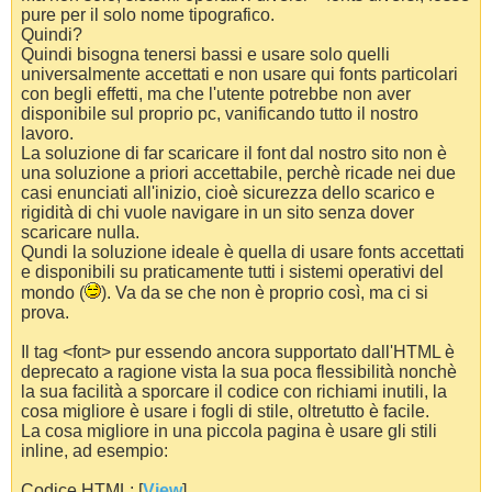
pure per il solo nome tipografico.
Quindi?
Quindi bisogna tenersi bassi e usare solo quelli
universalmente accettati e non usare qui fonts particolari
con begli effetti, ma che l'utente potrebbe non aver
disponibile sul proprio pc, vanificando tutto il nostro
lavoro.
La soluzione di far scaricare il font dal nostro sito non è
una soluzione a priori accettabile, perchè ricade nei due
casi enunciati all'inizio, cioè sicurezza dello scarico e
rigidità di chi vuole navigare in un sito senza dover
scaricare nulla.
Qundi la soluzione ideale è quella di usare fonts accettati
e disponibili su praticamente tutti i sistemi operativi del
mondo (
). Va da se che non è proprio così, ma ci si
prova.
Il tag <font> pur essendo ancora supportato dall'HTML è
deprecato a ragione vista la sua poca flessibilità nonchè
la sua facilità a sporcare il codice con richiami inutili, la
cosa migliore è usare i fogli di stile, oltretutto è facile.
La cosa migliore in una piccola pagina è usare gli stili
inline, ad esempio:
Codice HTML: [
View
]