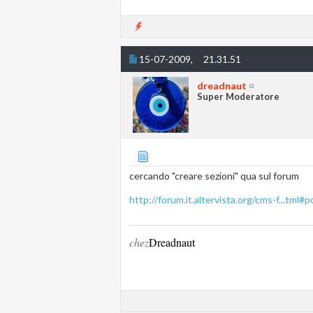
15-07-2009,
21.31.51
dreadnaut
Super Moderatore
cercando "creare sezioni" qua sul forum
http://forum.it.altervista.org/cms-f...tml
chez
Dreadnaut