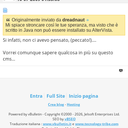
Originalmente inviato da
dreadnaut
Mi spiace stroncare così le tue speranza, ma visto che è
scritto in Java non può essere installato su AlterVista.
Si infatti, non ci avevo pensato, (peccato!)....
Vorrei comunque sapere qualcosa in più su questo
cms...
Entra
Full Site
Inizio pagina
Crea blog
-
Hosting
Powered by vBulletin - Copyright ©2000 - 2026, Jelsoft Enterprises Ltd.
SEO by
vBSEO
Traduzione italiana :
www.vbulletin.it
e
www.tecnology-tribe.com