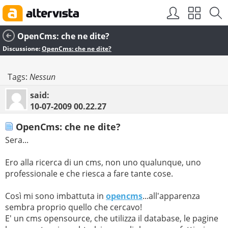
OpenCms: che ne dite?
Discussione:
OpenCms: che ne dite?
Tags:
Nessun
said:
10-07-2009
00.22.27
OpenCms: che ne dite?
Sera...
Ero alla ricerca di un cms, non uno qualunque, uno
professionale e che riesca a fare tante cose.
Così mi sono imbattuta in
opencms
...all'apparenza
sembra proprio quello che cercavo!
E' un cms opensource, che utilizza il database, le pagine