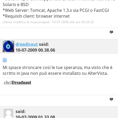
Solaris e BSD
*Web Server: Tomcat, Apache 1.3.x via PCGI o FastCGI
*Requisiti client: browser internet
Ultima modifica di musicanapoli : 10-07-2009 alle ore
00.24.32
dreadnaut
said:
10-07-2009
00.38.06
Mi spiace stroncare così le tue speranza, ma visto che è
scritto in Java non può essere installato su AlterVista.
Dreadnaut
chez
said:
10-07-2009
01.33.08