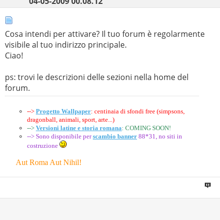
04-05-2009
00.08.12
Cosa intendi per attivare? Il tuo forum è regolarmente
visibile al tuo indirizzo principale.
Ciao!
ps: trovi le descrizioni delle sezioni nella home del
forum.
-->
Progetto Wallpaper
: centinaia di sfondi free (simpsons,
dragonball, animali, sport, arte...)
-->
Versioni latine e storia romana
: COMING SOON!
--> Sono disponibile per
scambio banner
88*31, no siti in
costruzione
Aut Roma Aut Nihil!
--