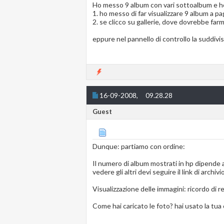
Ho messo 9 album con vari sottoalbum e h
1. ho messo di far visualizzare 9 album a p
2. se clicco su gallerie, dove dovrebbe fa
eppure nel pannello di controllo la suddivi
16-09-2008,
09.28.28
Guest
Dunque: partiamo con ordine:
Il numero di album mostrati in hp dipende anc
vedere gli altri devi seguire il link di archivio
Visualizzazione delle immagini: ricordo di
Come hai caricato le foto? hai usato la tu