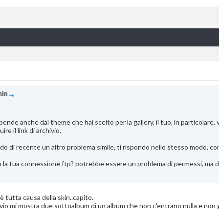
hin
ende anche dal theme che hai scelto per la gallery, il tuo, in particolare, v
ire il link di archivio.
ordo di recente un altro problema simile, ti rispondo nello stesso modo, 
to la tua connessione ftp? potrebbe essere un problema di permessi, ma 
 tutta causa della skin..capito.
chivio mi mostra due sottoalbum di un album che non c'entrano nulla e non gl