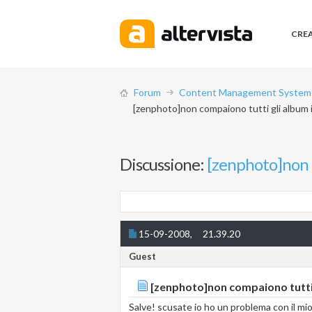
CRE
Forum
Content Management System (
[zenphoto]non compaiono tutti gli album 
Discussione:
[zenphoto]non c
15-09-2008,
21.39.20
Guest
[zenphoto]non compaiono tutti 
Salve! scusate io ho un problema con il mio