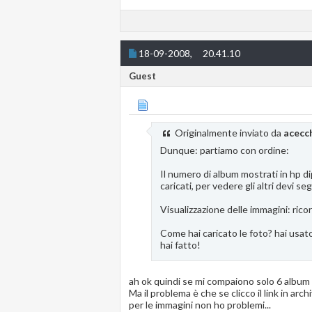
18-09-2008,
20.41.10
Guest
Originalmente inviato da
acecc
Dunque: partiamo con ordine:
Il numero di album mostrati in hp dip
caricati, per vedere gli altri devi segu
Visualizzazione delle immagini: ric
Come hai caricato le foto? hai usa
hai fatto!
ah ok quindi se mi compaiono solo 6 album è
Ma il problema è che se clicco il link in ar
per le immagini non ho problemi...