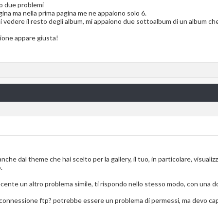
o due problemi
agina ma nella prima pagina me ne appaiono solo 6.
rmi vedere il resto degli album, mi appaiono due sottoalbum di un album c
sione appare giusta!
he dal theme che hai scelto per la gallery, il tuo, in particolare, visualizza
.
 recente un altro problema simile, ti rispondo nello stesso modo, con una 
a connessione ftp? potrebbe essere un problema di permessi, ma devo cap