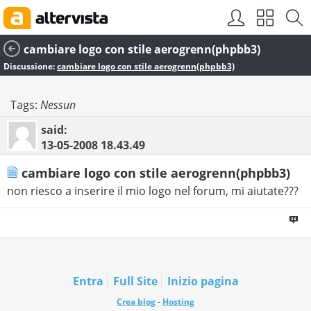
cambiare logo con stile aerogrenn(phpbb3)
Discussione:
cambiare logo con stile aerogrenn(phpbb3)
Tags:
Nessun
said:
13-05-2008
18.43.49
cambiare logo con stile aerogrenn(phpbb3)
non riesco a inserire il mio logo nel forum, mi aiutate???
Entra
Full Site
Inizio pagina
Crea blog
-
Hosting