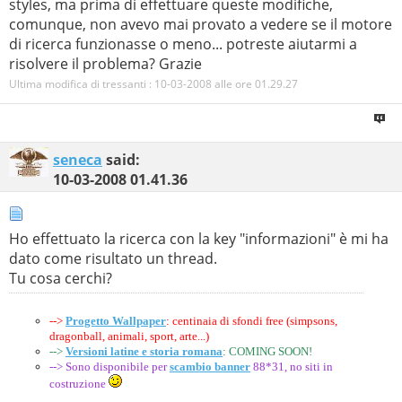
styles, ma prima di effettuare queste modifiche,
comunque, non avevo mai provato a vedere se il motore
di ricerca funzionasse o meno... potreste aiutarmi a
risolvere il problema? Grazie
Ultima modifica di tressanti : 10-03-2008 alle ore
01.29.27
seneca
said:
10-03-2008
01.41.36
Ho effettuato la ricerca con la key "informazioni" è mi ha
dato come risultato un thread.
Tu cosa cerchi?
-->
Progetto Wallpaper
: centinaia di sfondi free (simpsons,
dragonball, animali, sport, arte...)
-->
Versioni latine e storia romana
: COMING SOON!
--> Sono disponibile per
scambio banner
88*31, no siti in
costruzione