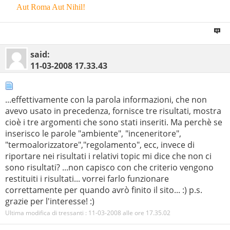
Aut Roma Aut Nihil!
--
said:
11-03-2008
17.33.43
...effettivamente con la parola informazioni, che non
avevo usato in precedenza, fornisce tre risultati, mostra
cioè i tre argomenti che sono stati inseriti. Ma perchè se
inserisco le parole "ambiente", "inceneritore",
"termoalorizzatore","regolamento", ecc, invece di
riportare nei risultati i relativi topic mi dice che non ci
sono risultati? ...non capisco con che criterio vengono
restituiti i risultati... vorrei farlo funzionare
correttamente per quando avrò finito il sito... :) p.s.
grazie per l'interesse! :)
Ultima modifica di tressanti : 11-03-2008 alle ore
17.35.02