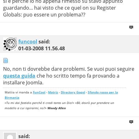
si è perchè lo ho appena rimesso su stavo appunto
guardando... hai visto che ce quel on su Register
Globals: puo essere un problema??
funcool
said:
01-03-2008
11.56.48
No, non ti dovrebbe dare problemi. Se vuoi puoi seguire
questa guida
che ho scritto tempo fa provando a
installare Joomla.
Mattia vi manda a
FunCool
-
Matriz
-
Directory Gogol
-
Sfondo rosso per la
Birmania
«Tu mi dai fastidio perché ti credi tanto un Dio!» «Bè, dovrò pur prendere un
modello a cui ispirarmi, no?»
Woody Allen
said: