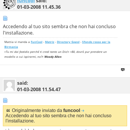
funcool
said:
01-03-2008
11.45.36
Accedendo al tuo sito sembra che non hai concluso
l'installazione.
Mattia vi manda a
FunCool
-
Matriz
-
Directory Gogol
-
Sfondo rosso per la
Birmania
«Tu mi dai fastidio perché ti credi tanto un Dio!» «Bè, dovrò pur prendere un
modello a cui ispirarmi, no?»
Woody Allen
said:
01-03-2008
11.54.47
Originalmente inviato da
funcool
Accedendo al tuo sito sembra che non hai concluso
l'installazione.