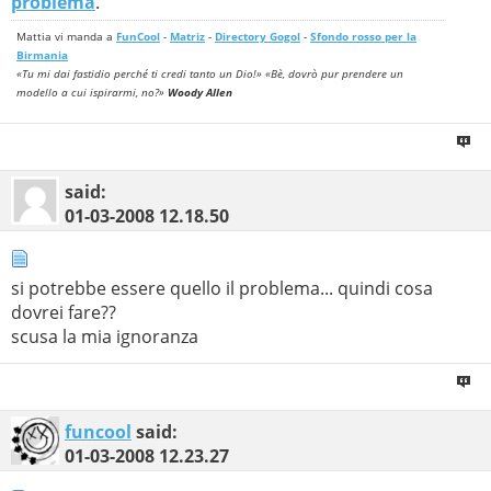
problema
.
Mattia vi manda a
FunCool
-
Matriz
-
Directory Gogol
-
Sfondo rosso per la
Birmania
«Tu mi dai fastidio perché ti credi tanto un Dio!» «Bè, dovrò pur prendere un
modello a cui ispirarmi, no?»
Woody Allen
said:
01-03-2008
12.18.50
si potrebbe essere quello il problema... quindi cosa
dovrei fare??
scusa la mia ignoranza
funcool
said:
01-03-2008
12.23.27