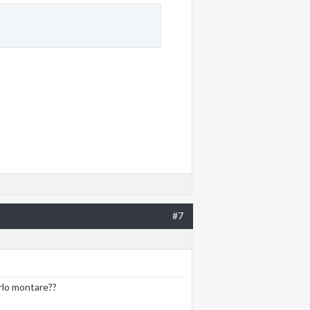
#7
erlo montare??