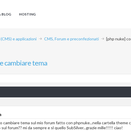
A BLOG
HOSTING
CMS) e applicazioni
CMS, Forum e preconfezionati
[php nuke] c
e cambiare tema
a
o cambiare tema sul mio forum fatto con phpnuke...nella cartella theme ci 
sul forum?? mi da sempre e sl quello SubSilver...grazie mille!!!!! ciao!