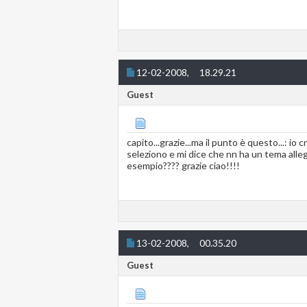
12-02-2008,
18.29.21
Guest
capito...grazie...ma il punto è questo...: io
seleziono e mi dice che nn ha un tema alleg
esempio???? grazie ciao!!!!
13-02-2008,
00.35.20
Guest