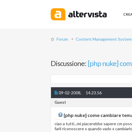
CRE
Forum
Content Management System (
Discussione:
[php nuke] com
09-02-2008,
14.23.56
Guest
[php nuke] come cambiare tem
ciao a tutti...mi piacerebbe sapere cm poss
farli riconoscere x quando vado x cambiarlo 