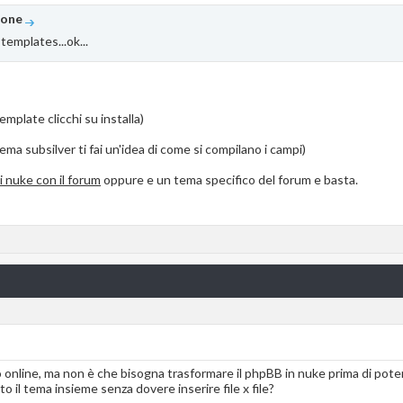
zone
l templates...ok...
mplate clicchi su installa)
tema subsilver ti fai un'idea di come si compilano i campi)
i
nuke con il forum
oppure e un tema specifico del forum e basta.
 online, ma non è che bisogna trasformare il phpBB in nuke prima di pot
o il tema insieme senza dovere inserire file x file?