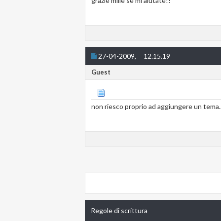
grazie mille se mi aiutate!!
27-04-2009,
12.15.19
Guest
non riesco proprio ad aggiungere un tema..
Regole di scrittura