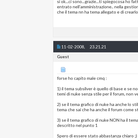
si ok...ci sono...grazie...ti spiegocosa ho fa
entrato nell'amministrazione.. nella gestione
che il tema nn ha tema allegato e di crearlo 
11-02-2008,
23.21.21
Guest
forse ho capito male cmq :
1) il tema subsilver è quello di base e se 
temi di nuke senza stile per il forum, non ve
2) se il tema grafico di nuke ha anche lo st
tema che sai che ha anche il forum come sti
3) se il tema grafico di nuke NON ha il tem
descritto nel punto 1
Spero di essere stato abbastanza chiaro ;)