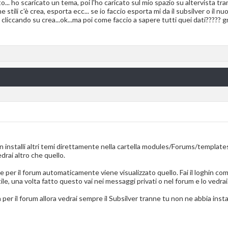
tto... ho scaricato un tema, poi l'ho caricato sul mio spazio su altervista tra
 stili c'è crea, esporta ecc... se io faccio esporta mi da il subsilver o il 
cliccando su crea...ok...ma poi come faccio a sapere tutti quei dati????? gra
non installi altri temi direttamente nella cartella modules/Forums/templat
drai altro che quello.
ile per il forum automaticamente viene visualizzato quello. Fai il loghin com
le, una volta fatto questo vai nei messaggi privati o nel forum e lo vedrai
a per il forum allora vedrai sempre il Subsilver tranne tu non ne abbia i