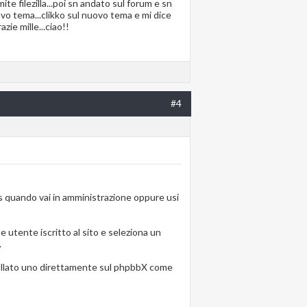
mite filezilla...poi sn andato sul forum e sn
nuovo tema...clikko sul nuovo tema e mi dice
zie mille...ciao!!
#4
es quando vai in amministrazione oppure usi
e utente iscritto al sito e seleziona un
.
nstallato uno direttamente sul phpbbX come