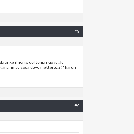
#5
mi da anke il nome del tema nuovo...lo
e...ma nn so cosa devo mettere...??? hai un
#6