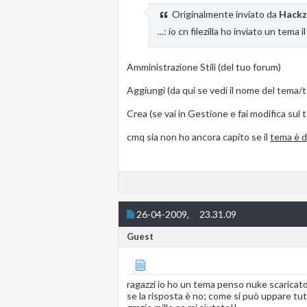
Originalmente inviato da
Hack
...: io cn filezilla ho inviato un tema i
Amministrazione Stili (del tuo forum)
Aggiungi (da qui se vedi il nome del tema/te
Crea (se vai in Gestione e fai modifica sul 
cmq sia non ho ancora capito se il
tema è d
26-04-2009,
23.31.09
Guest
ragazzi io ho un tema penso nuke scaricato
se la risposta è no; come si può uppare tutt