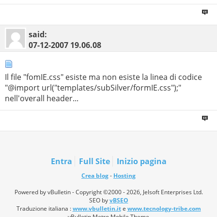
#
said:
#-----[ OPEN ]---------------------------------------
07-12-2007
19.06.08
---
Il file "fomIE.css" esiste ma non esiste la linea di codice
"@import url("templates/subSilver/formIE.css");"
nell'overall header...
Entra
Full Site
Inizio pagina
Crea blog
-
Hosting
Powered by vBulletin - Copyright ©2000 - 2026, Jelsoft Enterprises Ltd.
SEO by
vBSEO
Traduzione italiana :
www.vbulletin.it
e
www.tecnology-tribe.com
vBulletin Metro Mobile Theme