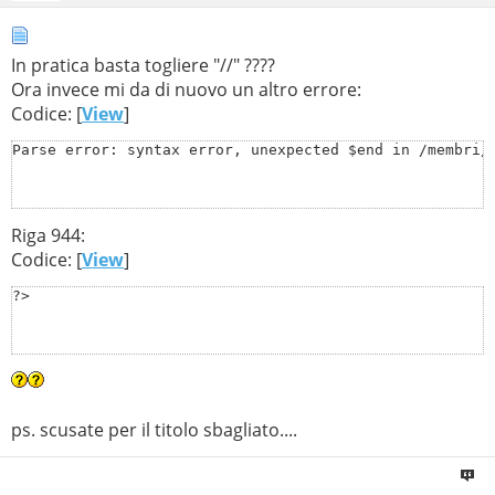
In pratica basta togliere "//" ????
Ora invece mi da di nuovo un altro errore:
Codice: [
View
]
Parse error: syntax error, unexpected $end in /membri/
Riga 944:
Codice: [
View
]
?>
ps. scusate per il titolo sbagliato....