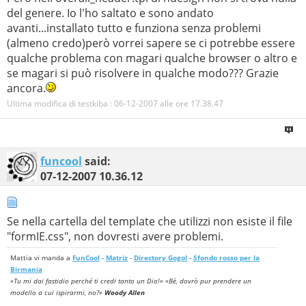
templates
/
subSilver
/
overall_header
.
tpl
del genere. Io l'ho saltato e sono andato
avanti...installato tutto e funziona senza problemi
(almeno credo)però vorrei sapere se ci potrebbe essere
#
qualche problema con magari qualche browser o altro e
#-----[ FIND ]---------------------------------------
se magari si può risolvere in qualche modo??? Grazie
---
ancora.
#
Ultima modifica di testkiba : 06-12-2007 alle ore
17.38.47
@
import url
(
"templates/subSilver/formIE.css"
);
#
funcool
said:
#-----[ AFTER, ADD ]---------------------------------
07-12-2007
10.36.12
---------
#
Se nella cartella del template che utilizzi non esiste il file
/* Begin Simple Subforums MOD */
"formIE.css", non dovresti avere problemi.
a
.
topic
-new,
a
.
topic
-new:
visited
{
color
:
Mattia vi manda a
FunCool
-
Matriz
-
Directory Gogol
-
Sfondo rosso per la
{
T_BODY_HLINK
}; }
Birmania
a
.
topic
-new:
hover
,
a
.
topic
-new:
active
{
color
:
«Tu mi dai fastidio perché ti credi tanto un Dio!» «Bè, dovrò pur prendere un
{
T_BODY_LINK
}; }
modello a cui ispirarmi, no?»
Woody Allen
/* End Simple Subforums MOD */