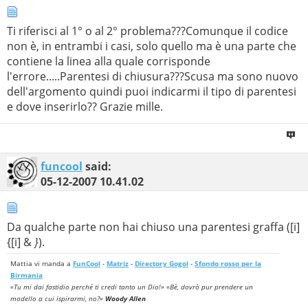
Ti riferisci al 1° o al 2° problema???Comunque il codice
non è, in entrambi i casi, solo quello ma è una parte che
contiene la linea alla quale corrisponde
l'errore.....Parentesi di chiusura???Scusa ma sono nuovo
dell'argomento quindi puoi indicarmi il tipo di parentesi
e dove inserirlo?? Grazie mille.
funcool
said:
05-12-2007
10.41.02
Da qualche parte non hai chiuso una parentesi graffa ([i]
{[i] &
}
).
Mattia vi manda a
FunCool
-
Matriz
-
Directory Gogol
-
Sfondo rosso per la
Birmania
«Tu mi dai fastidio perché ti credi tanto un Dio!» «Bè, dovrò pur prendere un
modello a cui ispirarmi, no?»
Woody Allen