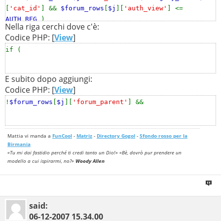
if (

[
'cat_id'
] &&
$forum_rows
[
$j
][
'auth_view'
] <=
AUTH_REG
)
Nella riga cerchi dove c'è:
#

#-----[ IN-LINE AFTER, ADD ]---------------------------
Codice PHP: [
View
]
#

 !$forum_rows[$j]['forum_parent'] &&
if (
E subito dopo aggiungi:
Codice PHP: [
View
]
!
$forum_rows
[
$j
][
'forum_parent'
] &&
Mattia vi manda a
FunCool
-
Matriz
-
Directory Gogol
-
Sfondo rosso per la
Birmania
«Tu mi dai fastidio perché ti credi tanto un Dio!» «Bè, dovrò pur prendere un
modello a cui ispirarmi, no?»
Woody Allen
said:
06-12-2007
15.34.00