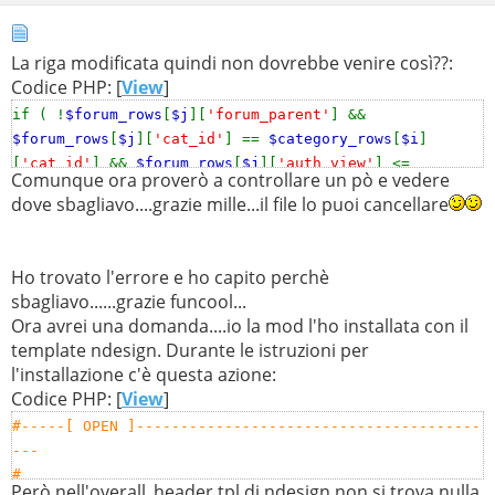
La riga modificata quindi non dovrebbe venire così??:
Codice PHP: [
View
]
if ( !
$forum_rows
[
$j
][
'forum_parent'
] &&
$forum_rows
[
$j
][
'cat_id'
] ==
$category_rows
[
$i
]
[
'cat_id'
] &&
$forum_rows
[
$j
][
'auth_view'
] <=
Comunque ora proverò a controllare un pò e vedere
AUTH_REG
)
dove sbagliavo....grazie mille...il file lo puoi cancellare
Ho trovato l'errore e ho capito perchè
sbagliavo......grazie funcool...
Ora avrei una domanda....io la mod l'ho installata con il
template ndesign. Durante le istruzioni per
l'installazione c'è questa azione:
Codice PHP: [
View
]
#-----[ OPEN ]---------------------------------------
---
#
Però nell'overall_header.tpl di ndesign non si trova nulla