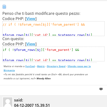
if ( !
$forum_rows
[
$j
][
'forum_parent'
] &&
Penso che ti basti modificare questo pezzo:
$forum_rows
[
$j
][
'cat_id'
] ==
$category_rows
[
$i
]
Codice PHP: [
View
]
[
'cat_id'
] &&
$forum_rows
[
$j
][
'auth_view'
] <=
// if ( !$forum_rows[$j]['forum_parent'] &&
AUTH_REG
)
{
$forum_rows
[
$j
][
'cat_id'
] ==
$category_rows
[
$i
]
Con questo:
[
'cat_id'
] &&
$is_auth
[
$forum_rows
[
$j
][
'forum_id'
]]
// if ( !$forum_rows[$j]['forum_parent'] &&
Codice PHP: [
View
]
[
'auth_view'
] )
if ( !
$forum_rows
[
$j
][
'forum_parent'
] &&
// {
$forum_rows
[
$j
][
'cat_id'
] ==
$category_rows
[
$i
]
[
'cat_id'
] &&
$is_auth
[
$forum_rows
[
$j
][
'forum_id'
]]
$forum_rows
[
$j
][
'cat_id'
] ==
$category_rows
[
$i
]
[
'auth_view'
] )
[
'cat_id'
] &&
$is_auth
[
$forum_rows
[
$j
][
'forum_id'
]]
Mattia vi manda a
FunCool
-
Matriz
-
Directory Gogol
-
Sfondo rosso per la
// {
Birmania
[
'auth_view'
] )
«Tu mi dai fastidio perché ti credi tanto un Dio!» «Bè, dovrò pur prendere un
{
modello a cui ispirarmi, no?»
Woody Allen
// Begin Simple Subforums MOD
$id
=
$forum_rows
[
$j
][
'forum_id'
];
// End Simple Subforums MOD
said:
04-12-2007
15.39.51