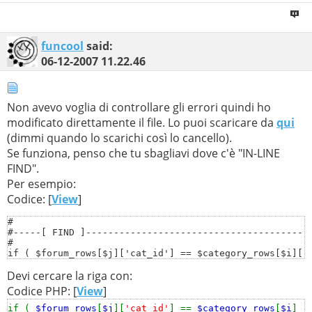
funcool
said:
06-12-2007
11.22.46
Non avevo voglia di controllare gli errori quindi ho
modificato direttamente il file. Lo puoi scaricare da
qui
(dimmi quando lo scarichi così lo cancello).
Se funziona, penso che tu sbagliavi dove c'è "IN-LINE
FIND".
Per esempio:
Codice: [
View
]
#

#-----[ FIND ]-----------------------------------------
#

if ( $forum_rows[$j]['cat_id'] == $category_rows[$i]['c
Devi cercare la riga con:
#

Codice PHP: [
View
]
#-----[ IN-LINE FIND ]---------------------------------
#

if (
$forum_rows
[
$j
][
'cat_id'
] ==
$category_rows
[
$i
]