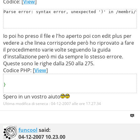
Codice: [
View
]
Parse error: syntax error, unexpected ')' in /membri/t
Io poi ho preso il file e l'ho aperto poi con edit plus per
vedere a che linea corrisponde però ho riprovato a fare
il procedimento varie volte seguendo la guida
d'installazione però mi da sempre lo stesso errore.
Queste sono le righe dalla 250 alla 275.
Codice PHP: [
View
]
}
Spero in un vostro aiuto
if (
$total_forums
=
count
(
$forum_rows
) )
Ultima modifica di seneca : 04-12-2007 alle ore
17.27.34
{
for(
$i
=
0
;
$i
<
$total_categories
;
$i
++)
{
$boxstring_forums
=
''
;
funcool
said:
for(
$j
=
0
;
$j
<
$total_forums
;
$j
++)
04-12-2007
10.23.00
{