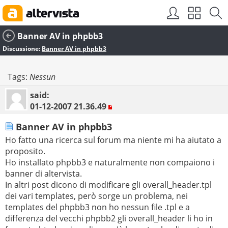
Banner AV in phpbb3
Discussione:
Banner AV in phpbb3
Tags:
Nessun
said:
01-12-2007
21.36.49
Banner AV in phpbb3
Ho fatto una ricerca sul forum ma niente mi ha aiutato a
proposito.
Ho installato phpbb3 e naturalmente non compaiono i
banner di altervista.
In altri post dicono di modificare gli overall_header.tpl
dei vari templates, però sorge un problema, nei
templates del phpbb3 non ho nessun file .tpl e a
differenza del vecchi phpbb2 gli overall_header li ho in