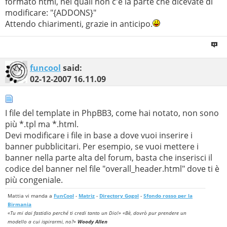
formato html, nei quali non c'è la parte che dicevate di
modificare: "{ADDONS}"
Attendo chiarimenti, grazie in anticipo.
funcool
said:
02-12-2007
16.11.09
I file del template in PhpBB3, come hai notato, non sono
più *.tpl ma *.html.
Devi modificare i file in base a dove vuoi inserire i
banner pubblicitari. Per esempio, se vuoi mettere i
banner nella parte alta del forum, basta che inserisci il
codice del banner nel file "overall_header.html" dove ti è
più congeniale.
Mattia vi manda a
FunCool
-
Matriz
-
Directory Gogol
-
Sfondo rosso per la
Birmania
«Tu mi dai fastidio perché ti credi tanto un Dio!» «Bè, dovrò pur prendere un
modello a cui ispirarmi, no?»
Woody Allen