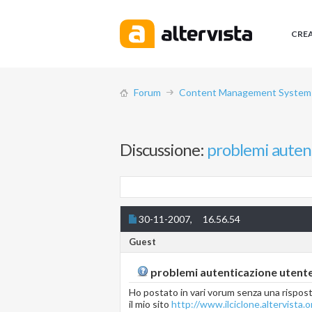
CRE
Forum
Content Management System (
Discussione:
problemi autent
30-11-2007,
16.56.54
Guest
problemi autenticazione utente 
Ho postato in vari vorum senza una rispost
il mio sito
http://www.ilciclone.altervista.o