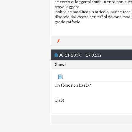
se cerco di loggarmi come utente non succe
trovo loggato.
inoltre se modifico un articolo, pur se fac
dipende dal vostro server? si devono modifi
grazie raffaele
30-11-2007,
17.02.32
Guest
Un topic non basta?
Ciao!