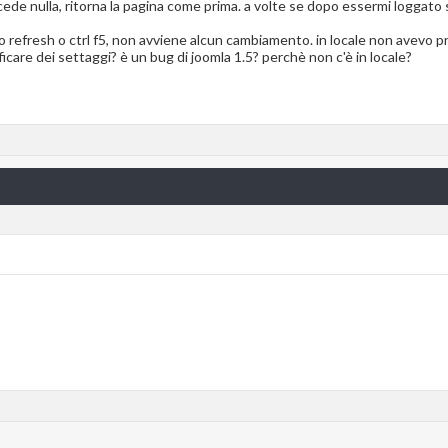
de nulla, ritorna la pagina come prima. a volte se dopo essermi loggato 
cio refresh o ctrl f5, non avviene alcun cambiamento. in locale non avevo p
care dei settaggi? è un bug di joomla 1.5? perchè non c'è in locale?