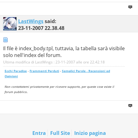
LastWings
said:
23-11-2007
22.38.48
Il file è index_body.tpl, tuttavia, la tabella sarà visibile
solo nell'index del forum.
Ultima modifica di LastWings : 23-11-2007 alle ore
22.42.18
Ecchi Paradise
-
Frammenti Perduti
-
Semplici Parole - Recensioni ed
Opinioni
Non contattatemi privatamente per ricevere supporto, per queste cose esiste il
.
forum pubblico
Entra
Full Site
Inizio pagina