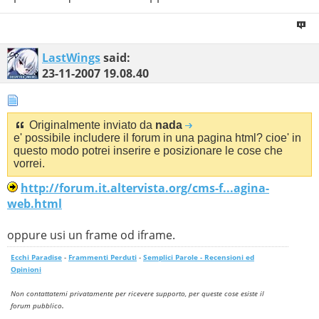
LastWings
said:
23-11-2007
19.08.40
Originalmente inviato da
nada
e' possibile includere il forum in una pagina html? cioe' in
questo modo potrei inserire e posizionare le cose che
vorrei.
http://forum.it.altervista.org/cms-f...agina-
web.html
oppure usi un frame od iframe.
Ecchi Paradise
-
Frammenti Perduti
-
Semplici Parole - Recensioni ed
Opinioni
Non contattatemi privatamente per ricevere supporto, per queste cose esiste il
.
forum pubblico