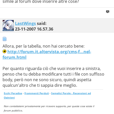
simile al forum dove inserire altre cose?
LastWings
said:
23-11-2007
16.57.36
Allora, per la tabella, non hai cercato bene:
http://forum.it.altervista.org/cms-f...nel-
forum.html
Per quanto riguarda ciò che vuoi inserire a sinistra,
penso che tu debba modificare tutti i file con suffisso
body, però non ne sono sicuro, quindi aspetta
qualcun'altro che ti sappia dire meglio.
Ecchi Paradise
-
Frammenti Perduti
-
Semplici Parole - Recensioni ed
Opinioni
Non contattatemi privatamente per ricevere supporto, per queste cose esiste il
.
forum pubblico