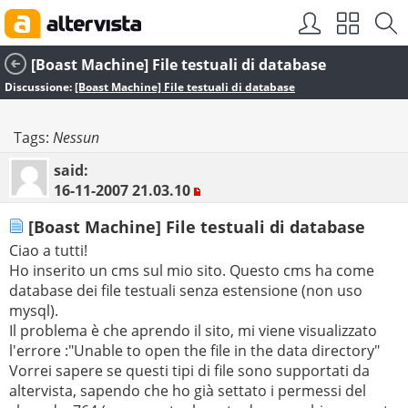
[Boast Machine] File testuali di database
Discussione:
[Boast Machine] File testuali di database
Tags:
Nessun
said:
16-11-2007
21.03.10
[Boast Machine] File testuali di database
Ciao a tutti!
Ho inserito un cms sul mio sito. Questo cms ha come
database dei file testuali senza estensione (non uso
mysql).
Il problema è che aprendo il sito, mi viene visualizzato
l'errore :"Unable to open the file in the data directory"
Vorrei sapere se questi tipi di file sono supportati da
altervista, sapendo che ho già settato i permessi del