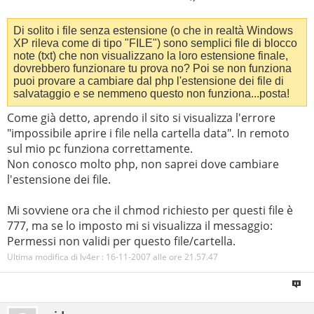
Di solito i file senza estensione (o che in realtà Windows
XP rileva come di tipo "FILE") sono semplici file di blocco
note (txt) che non visualizzano la loro estensione finale,
dovrebbero funzionare tu prova no? Poi se non funziona
puoi provare a cambiare dal php l'estensione dei file di
salvataggio e se nemmeno questo non funziona...posta!
Come già detto, aprendo il sito si visualizza l'errore
"impossibile aprire i file nella cartella data". In remoto
sul mio pc funziona correttamente.
Non conosco molto php, non saprei dove cambiare
l'estensione dei file.
Mi sovviene ora che il chmod richiesto per questi file è
777, ma se lo imposto mi si visualizza il messaggio:
Permessi non validi per questo file/cartella.
Ultima modifica di lv4er : 16-11-2007 alle ore
21.57.47