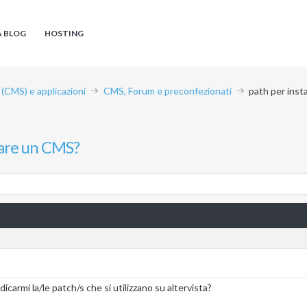
A BLOG
HOSTING
CMS) e applicazioni
CMS, Forum e preconfezionati
path per inst
lare un CMS?
icarmi la/le patch/s che si utilizzano su altervista?