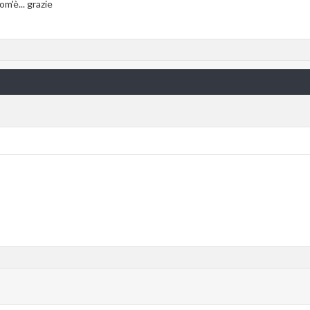
m'è... grazie