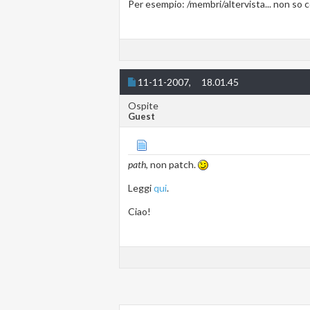
Per esempio: /membri/altervista... non so co
11-11-2007,
18.01.45
Ospite
Guest
path
, non patch.
Leggi
qui
.
Ciao!