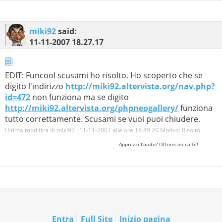
miki92
said:
11-11-2007
18.27.17
EDIT: Funcool scusami ho risolto. Ho scoperto che se
digito l'indirizzo
http://miki92.altervista.org/nav.php?
id=472
non funziona ma se digito
http://miki92.altervista.org/phpneogallery/
funziona
tutto correttamente. Scusami se vuoi puoi chiudere.
Ultima modifica di miki92 : 11-11-2007 alle ore
18.49.20
Motivo:
Risolto
Apprezzi l'aiuto? Offrimi un caffè!
Entra
Full Site
Inizio pagina