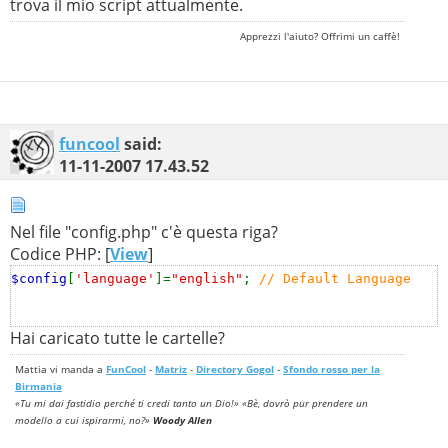
trova il mio script attualmente.
Apprezzi l'aiuto? Offrimi un caffè!
funcool
said:
11-11-2007
17.43.52
Nel file "config.php" c'è questa riga?
Codice PHP: [
View
]
$config
[
'language'
]=
"english"
;
// Default Language
Hai caricato tutte le cartelle?
Mattia vi manda a
FunCool
-
Matriz
-
Directory Gogol
-
Sfondo rosso per la
Birmania
«Tu mi dai fastidio perché ti credi tanto un Dio!» «Bè, dovrò pur prendere un
modello a cui ispirarmi, no?»
Woody Allen