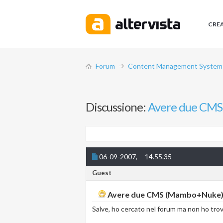
CRE
Forum
Content Management System (
Discussione:
Avere due CM
06-09-2007,
14.55.35
Guest
Avere due CMS (Mambo+Nuke
Salve, ho cercato nel forum ma non ho trova