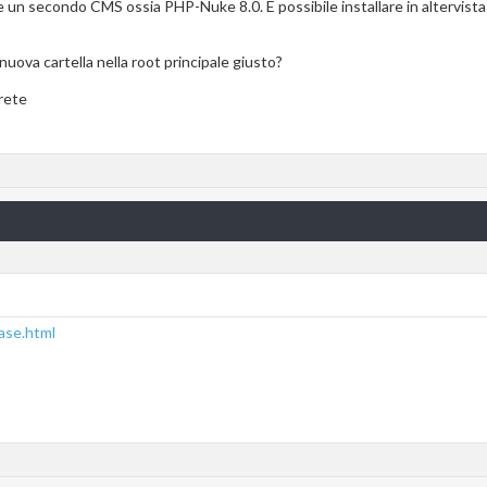
re un secondo CMS ossia PHP-Nuke 8.0. E possibile installare in alterv
nuova cartella nella root principale giusto?
arete
base.html