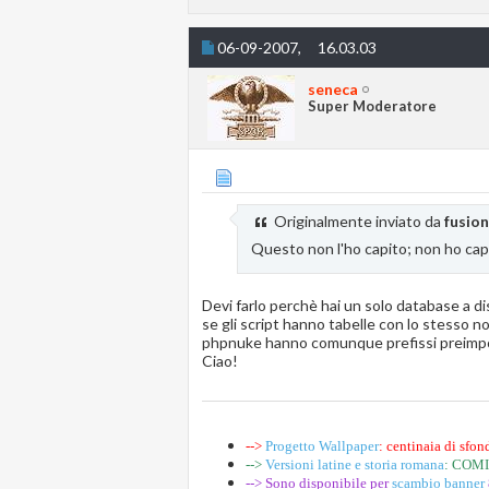
06-09-2007,
16.03.03
seneca
Super Moderatore
Originalmente inviato da
fusio
Questo non l'ho capito; non ho cap
Devi farlo perchè hai un solo database a di
se gli script hanno tabelle con lo stesso 
phpnuke hanno comunque prefissi preimpost
Ciao!
-->
Progetto Wallpaper
: centinaia di sfond
-->
Versioni latine e storia romana
: COM
--> Sono disponibile per
scambio banner