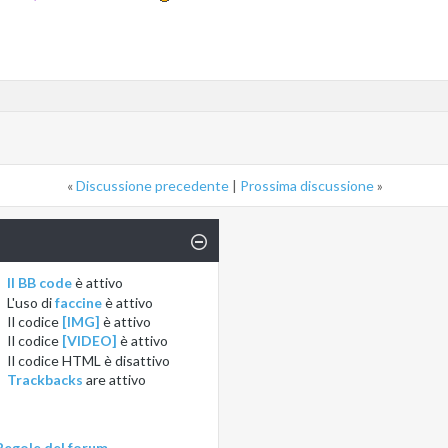
«
Discussione precedente
|
Prossima discussione
»
Il BB code
è
attivo
L'uso di
faccine
è
attivo
Il codice
[IMG]
è
attivo
Il codice
[VIDEO]
è
attivo
Il codice HTML è
disattivo
Trackbacks
are
attivo
Regole del forum