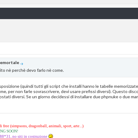
nemortale
ito nè perchè devo farlo nè come.
sposizione (quindi tutti gli script che installi hanno le tabelle memoriz
nome, per non farle sovrascrivere, devi usare prefissi diversi). Questo di
ati diversi. Se un giorno decidessi di installare due phpnuke o due ma
i free (simpsons, dragonball, animali, sport, arte...)
ING SOON!
88*31, no siti in costruzione