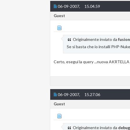
06-09-2007,
15.04.59
Guest
Originalmente inviato da
fusio
Se si basta che io installi PHP-Nuke
Certo, esegui la query ...nuova AKRTELLA e
06-09-2007,
15.27.06
Guest
Originalmente inviato da
debug