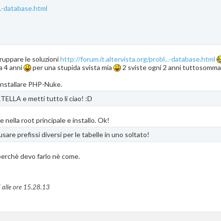
...-database.html
ruppare le soluzioni
http://forum.it.altervista.org/probl...-database.html
a 4 anni
per una stupida svista mia
2 sviste ogni 2 anni tuttosomm
installare PHP-Nuke.
TELLA e metti tutto li ciao! :D
 nella root principale e installo. Ok!
are prefissi diversi per le tabelle in uno soltato!
perchè devo farlo nè come.
 alle ore
15.28.13