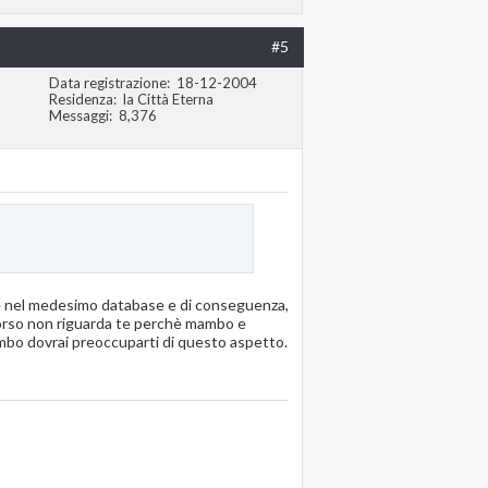
#5
Data registrazione
18-12-2004
Residenza
la Città Eterna
Messaggi
8,376
zate nel medesimo database e di conseguenza,
scorso non riguarda te perchè mambo e
mbo dovrai preoccuparti di questo aspetto.