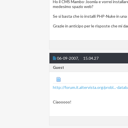
Ho il CMS Mambo-Joomla e vorrei installa
medesimo spazio web?
Se si basta che io installi PHP-Nuke in una 
Grazie in anticipo per le risposte che mi d
06-09-2007,
15.04.27
Guest
http://forum.it.altervista.org/probl...-data
Ciaooooo!