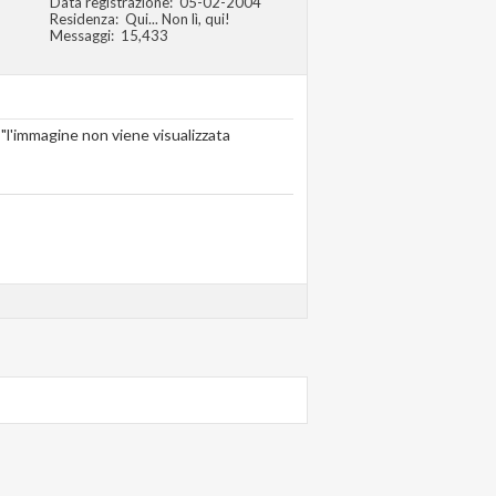
Data registrazione
05-02-2004
Residenza
Qui... Non lì, qui!
Messaggi
15,433
r "l'immagine non viene visualizzata