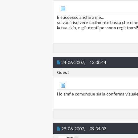
E successo anche a me...
se vuoi risolvere facilmente basta che rimett
la tua skin, e gli utenti possono registrarsi!
24-06-2007,
13.00.44
Guest
Ho smf e comunque sia la conferma visuale n
29-06-2007,
09.04.02