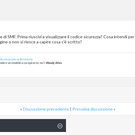
le di SMF. Prima riuscivi a visualizzare il codice sicurezza? Cosa intendi pe
ne o non si riesce a capire cosa c'è scritto?
do rosso per la Birmania
rendere un modello a cui ispirarmi, no?»
Woody Allen
«
Discussione precedente
|
Prossima discussione
»