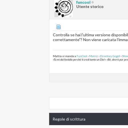
funcool
Utente storico
Controlla se hai l'ultima versione disponibi
correttamente"? Non viene caricata l'immagi
Mattia vi manda a
FunCool
-
Matriz
-
Directory Gogol
-
Sfon
«Tu mi dai fastidio perché ti credi tanto un Dio!» «Bè, dovrò pur p
Regole di scrittura