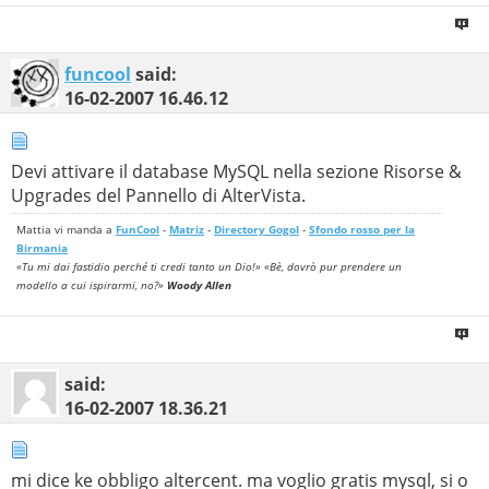
funcool
said:
16-02-2007
16.46.12
Devi attivare il database MySQL nella sezione Risorse &
Upgrades del Pannello di AlterVista.
Mattia vi manda a
FunCool
-
Matriz
-
Directory Gogol
-
Sfondo rosso per la
Birmania
«Tu mi dai fastidio perché ti credi tanto un Dio!» «Bè, dovrò pur prendere un
modello a cui ispirarmi, no?»
Woody Allen
said:
16-02-2007
18.36.21
mi dice ke obbligo altercent. ma voglio gratis mysql, si o