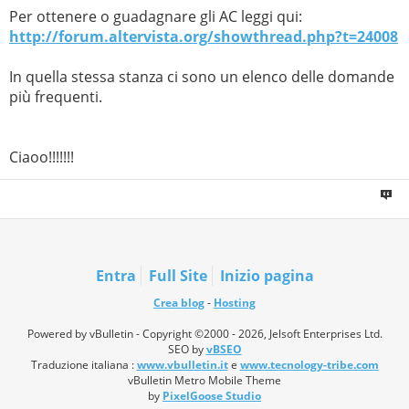
Per ottenere o guadagnare gli AC leggi qui:
http://forum.altervista.org/showthread.php?t=24008
In quella stessa stanza ci sono un elenco delle domande
più frequenti.
Ciaoo!!!!!!!
Entra
Full Site
Inizio pagina
Crea blog
-
Hosting
Powered by vBulletin - Copyright ©2000 - 2026, Jelsoft Enterprises Ltd.
SEO by
vBSEO
Traduzione italiana :
www.vbulletin.it
e
www.tecnology-tribe.com
vBulletin Metro Mobile Theme
by
PixelGoose Studio