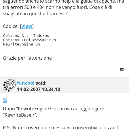
seguendo anche lo scarno help e la guida di apache, ma
tra errori 500 e 404 non ne vengo fuori. Cosa c'è di
sbagliato in questo .htaccess?
Codice: [
View
]
Options All -Indexes

Options +FollowSymLinks

RewriteEngine On

RewriteCond %{REQUEST_FILENAME} !-f

Grazie per l'attenzione
RewriteCond %{REQUEST_FILENAME} !-d

RewriteRule ^(.*) index.php
funcool
said:
14-02-2007
10.34.10
Dopo "RewriteEngine On" prova ad aggiungere
"RewriteBase /".
P.S.: Non scrivere due messaggi consecutivi, utilizza il