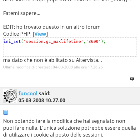
Fatemi sapere...
EDIT: ho trovato questo in un altro forum
Codice PHP: [
View
]
ini_set
(
'session.gc_maxlifetime'
,
'3600'
);
ma dato che non è abilitato su Altervista...
Ultima modifica di createst : 04-03-2008 alle ore
17.26.26
funcool
said:
05-03-2008
10.27.00
Non potendo fare la modifica che hai segnalato non
puoi fare nulla. L'unica soluzione potrebbe essere quella
di utilizzare i cookie al posto delle sessioni.