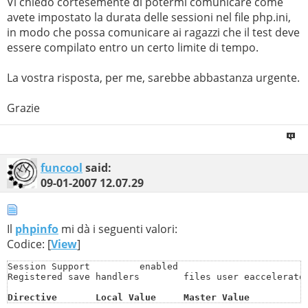
Vi chiedo cortesemente di potermi comunicare come
avete impostato la durata delle sessioni nel file php.ini,
in modo che possa comunicare ai ragazzi che il test deve
essere compilato entro un certo limite di tempo.
La vostra risposta, per me, sarebbe abbastanza urgente.
Grazie
funcool
said:
09-01-2007
12.07.29
Il
phpinfo
mi dà i seguenti valori:
Codice: [
View
]
Session Support 	enabled

Registered save handlers 	files user eaccelerator

Directive	Local Value	Master Value
session.auto_start	Off	Off
