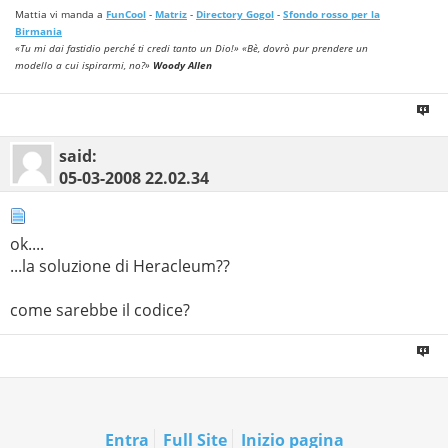
Mattia vi manda a
FunCool
-
Matriz
-
Directory Gogol
-
Sfondo rosso per la
Birmania
«Tu mi dai fastidio perché ti credi tanto un Dio!» «Bè, dovrò pur prendere un
modello a cui ispirarmi, no?»
Woody Allen
said:
05-03-2008
22.02.34
ok....
...la soluzione di Heracleum??
come sarebbe il codice?
Entra
Full Site
Inizio pagina