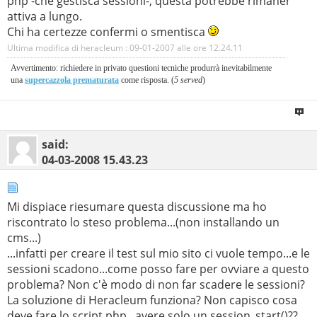
php -che gestisca sessioni-, questa potrebbe rimaner
attiva a lungo.
Chi ha certezze confermi o smentisca
Ultima modifica di heracleum : 09-01-2007 alle ore
12.24.11
Avvertimento: richiedere in privato questioni tecniche produrrà inevitabilmente
una
superca
zz
ola prematurata
come risposta. (
5 served
)
said:
04-03-2008
15.43.23
Mi dispiace riesumare questa discussione ma ho
riscontrato lo steso problema...(non installando un
cms...)
...infatti per creare il test sul mio sito ci vuole tempo...e le
sessioni scadono...come posso fare per ovviare a questo
problema? Non c'è modo di non far scadere le sessioni?
La soluzione di Heracleum funziona? Non capisco cosa
deve fare lo script php...avere solo un session_start()??