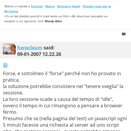
session.bug_compat_42	On	On

Mattia vi manda a
FunCool
-
Matriz
-
Directory Gogol
-
Sfondo rosso per la
session.bug_compat_warn	On	On

Birmania
session.cache_expire	180	180

«Tu mi dai fastidio perché ti credi tanto un Dio!» «Bè, dovrò pur prendere un
session.cache_limiter	nocache	nocache

modello a cui ispirarmi, no?»
Woody Allen
session.cookie_domain	no value	no value

session.cookie_lifetime	0	0

session.cookie_path	/	/

session.cookie_secure	Off	Off

session.entropy_file	no value	no value

session.entropy_length	0	0

heracleum
said:
session.gc_divisor	100	100

session.gc_maxlifetime	1440	1440

09-01-2007
12.22.26
session.gc_probability	1	1

session.name	PHPSESSID	PHPSESSID

session.referer_check	no value	no value

session.save_handler	files	files

Forse, e sottolineo il "forse" perché non ho provato in
session.save_path	/tmp_r	/tmp_r

session.serialize_handler	php	php

pratica,
session.use_cookies	On	On

la soluzione potrebbe consistere nel "tenere sveglia" la
session.use_only_cookies	Off	Off

sessione.
session.use_trans_sid	Off	Off
La loro sessione scade a causa del tempo di "idle",
ovvero il tempo in cui rimangono a pensare a browser
fermo.
Presumo che se (nella pagina del test) un javascript ogni
5 minuti facesse una richiesta al server ad uno script