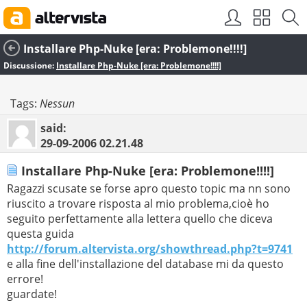
Installare Php-Nuke [era: Problemone!!!!]
Discussione:
Installare Php-Nuke [era: Problemone!!!!]
Tags:
Nessun
said:
29-09-2006
02.21.48
Installare Php-Nuke [era: Problemone!!!!]
Ragazzi scusate se forse apro questo topic ma nn sono
riuscito a trovare risposta al mio problema,cioè ho
seguito perfettamente alla lettera quello che diceva
questa guida
http://forum.altervista.org/showthread.php?t=9741
e alla fine dell'installazione del database mi da questo
errore!
guardate!