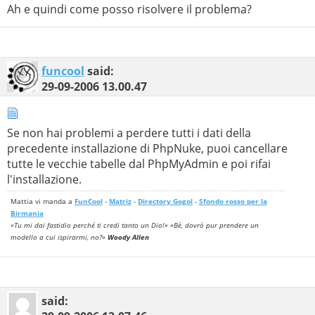
Ah e quindi come posso risolvere il problema?
funcool
said:
29-09-2006
13.00.47
Se non hai problemi a perdere tutti i dati della
precedente installazione di PhpNuke, puoi cancellare
tutte le vecchie tabelle dal PhpMyAdmin e poi rifai
l'installazione.
Mattia vi manda a
FunCool
-
Matriz
-
Directory Gogol
-
Sfondo rosso per la
Birmania
«Tu mi dai fastidio perché ti credi tanto un Dio!» «Bè, dovrò pur prendere un
modello a cui ispirarmi, no?»
Woody Allen
said: