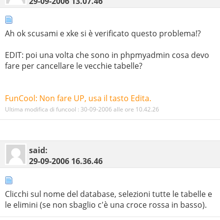
29-09-2006
13.07.46
Ah ok scusami e xke si è verificato questo problema!?
EDIT: poi una volta che sono in phpmyadmin cosa devo
fare per cancellare le vecchie tabelle?
FunCool: Non fare UP, usa il tasto Edita.
Ultima modifica di funcool : 30-09-2006 alle ore
10.42.26
said:
29-09-2006
16.36.46
Clicchi sul nome del database, selezioni tutte le tabelle e
le elimini (se non sbaglio c'è una croce rossa in basso).