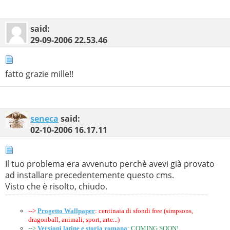
said:
29-09-2006
22.53.46
fatto grazie mille!!
seneca
said:
02-10-2006
16.17.11
Il tuo problema era avvenuto perchè avevi già provato
ad installare precedentemente questo cms.
Visto che è risolto, chiudo.
-->
Progetto Wallpaper
: centinaia di sfondi free (simpsons,
dragonball, animali, sport, arte...)
-->
Versioni latine e storia romana
: COMING SOON!