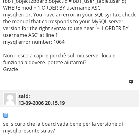
(bb1_object2board.objectid = bb1_user_table.userid)
WHERE mod = 1 ORDER BY username ASC
mysql error: You have an error in your SQL syntax; check
the manual that corresponds to your MySQL server
version for the right syntax to use near '= 1 ORDER BY
username ASC' at line 1
mysql error number: 1064
Non riesco a capire perchè sul mio server locale
funziona a dovere. potete aiutarmi?
Grazie
said:
13-09-2006
20.15.19
sei sicuro che la board vada bene per la versione di
mysql presente su av?