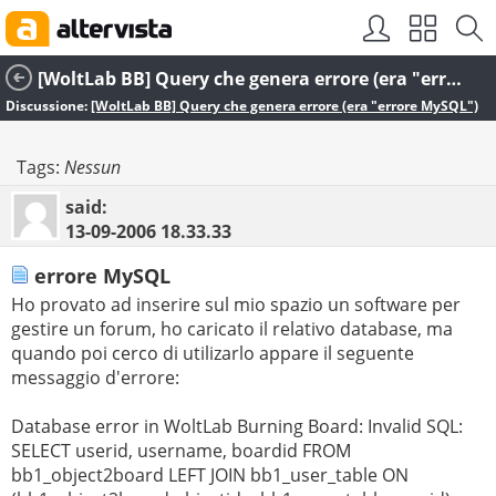
[WoltLab BB] Query che genera errore (era "errore MySQL")
Discussione:
[WoltLab BB] Query che genera errore (era "errore MySQL")
Tags:
Nessun
said:
13-09-2006
18.33.33
errore MySQL
Ho provato ad inserire sul mio spazio un software per
gestire un forum, ho caricato il relativo database, ma
quando poi cerco di utilizarlo appare il seguente
messaggio d'errore:
Database error in WoltLab Burning Board: Invalid SQL:
SELECT userid, username, boardid FROM
bb1_object2board LEFT JOIN bb1_user_table ON