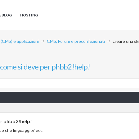
A BLOG
HOSTING
CMS) e applicazioni
CMS, Forum e preconfezionati
creare una sk
 come si deve per phbb2!help!
er phbb2!help!
oe che linguaggio? ecc