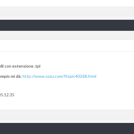
lli con estensione .tpl
empio mi dà:
http://www.ozzu.com/ftopic40268.html
05.12.35