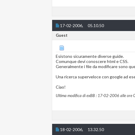
17-02-2006,
05.10.50
Guest
Esistono sicuramente diverse guide.
Comunque devi conoscere html e CSS.
Generalmente i file da modificare sono que
Una ricerca superveloce con google ad es
Ciao!
Ultima modifica di exBB : 17-02-2006 alle ore
18-02-2006,
13.32.50