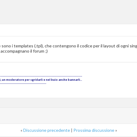
 sono i templates (.tpl), che contengono il codice per il layout di ogni sing
e accompagnano il forum ;)
--------------------------------------------------------------------
 un moderatore per sgridarli e nel buio anche bannarli...
---------------------------------------------------
«
Discussione precedente
|
Prossima discussione
»