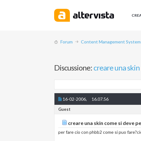
CRE
Forum
Content Management System (
Discussione:
creare una skin
16-02-2006,
16.07.56
Guest
creare una skin come si deve p
per fare cio con phbb2 come si puo fare?ci