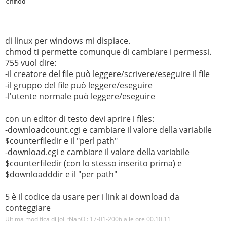
chmod
di linux per windows mi dispiace.
chmod ti permette comunque di cambiare i permessi.
755 vuol dire:
-il creatore del file può leggere/scrivere/eseguire il file
-il gruppo del file può leggere/eseguire
-l'utente normale può leggere/eseguire
con un editor di testo devi aprire i files:
-downloadcount.cgi e cambiare il valore della variabile
$counterfiledir e il "perl path"
-download.cgi e cambiare il valore della variabile
$counterfiledir (con lo stesso inserito prima) e
$downloadddir e il "per path"
5 è il codice da usare per i link ai download da
conteggiare
Ultima modifica di JoErNanO : 17-01-2006 alle ore
00.10.11