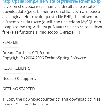
http://pallaboing.alltervista.org/risorse/schema.xsp
),
io vorrei che apparisse il numero di volte che è stato
downloadato (possibilmente non di fianco, ma in basso
alla pagina). Ho trovato questo file PHP, che mi sembra il
più semplice da usare (quelli che richiedono MySQL non
li capisco molto). A chi mi può aiutare a capire cosa devo
fare (e se funziona al mio scopo)... grazie!!!!!!!
READ ME
========
Dream Catchers CGI Scripts
Copyright (c) 2004-2006 TechnoSpring Software
REQUIREMENTS
==============
Needs SSI support.
GETTING STARTED
================
1. Copy the downloadcounter.cgi and download.cgi files
to your "cgi-bin" directory