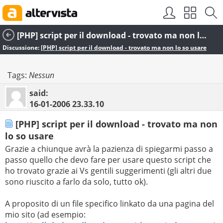
[PHP] script per il download - trovato ma non lo so usare
Discussione:
[PHP] script per il download - trovato ma non lo so usare
Tags:
Nessun
said:
16-01-2006
23.33.10
[PHP] script per il download - trovato ma non
lo so usare
Grazie a chiunque avrà la pazienza di spiegarmi passo a
passo quello che devo fare per usare questo script che
ho trovato grazie ai Vs gentili suggerimenti (gli altri due
sono riuscito a farlo da solo, tutto ok).
A proposito di un file specifico linkato da una pagina del
mio sito (ad esempio: