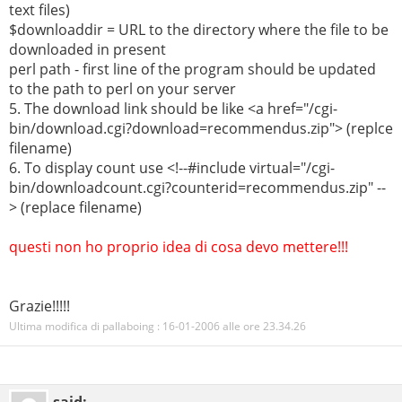
text files)
$downloaddir = URL to the directory where the file to be
downloaded in present
perl path - first line of the program should be updated
to the path to perl on your server
5. The download link should be like <a href="/cgi-
bin/download.cgi?download=recommendus.zip"> (replce
filename)
6. To display count use <!--#include virtual="/cgi-
bin/downloadcount.cgi?counterid=recommendus.zip" --
> (replace filename)
questi non ho proprio idea di cosa devo mettere!!!
Grazie!!!!!
Ultima modifica di pallaboing : 16-01-2006 alle ore
23.34.26
said: