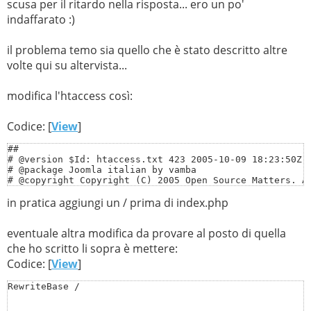
scusa per il ritardo nella risposta... ero un po'
indaffarato :)
il problema temo sia quello che è stato descritto altre
volte qui su altervista...
modifica l'htaccess così:
Codice: [
View
]
##

# @version $Id: htaccess.txt 423 2005-10-09 18:23:50Z s
# @package Joomla italian by vamba

# @copyright Copyright (C) 2005 Open Source Matters. Al
# @license http://www.gnu.org/copyleft/gpl.html GNU/GPL
in pratica aggiungi un / prima di index.php
# Joomla! is Free Software

##

eventuale altra modifica da provare al posto di quella
#

# mod_rewrite in use

che ho scritto li sopra è mettere:
#

Codice: [
View
]
RewriteEngine On

RewriteBase /
# Uncomment following line if your webserver's URL

# is not directly related to physical file paths.
