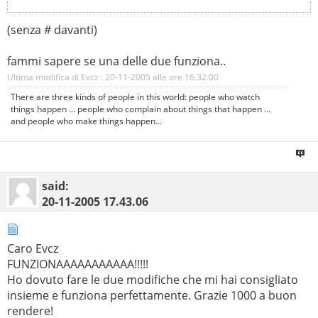
# Update YourJoomlaDirectory (just / for root)

# RewriteBase /YourJoomlaDirectory

(senza # davanti)
#

# Rules

fammi sapere se una delle due funziona..
#

Ultima modifica di Evcz : 20-11-2005 alle ore
16.32.00
RewriteCond %{REQUEST_FILENAME} !\.(jpg|jpeg|gif|png|cs
There are three kinds of people in this world: people who watch
RewriteCond %{REQUEST_FILENAME} !-f

things happen ... people who complain about things that happen ...
RewriteCond %{REQUEST_FILENAME} !-d

and people who make things happen...
RewriteRule ^(.*) /index.php
said:
20-11-2005
17.43.06
Caro Evcz
FUNZIONAAAAAAAAAAA!!!!!
Ho dovuto fare le due modifiche che mi hai consigliato
insieme e funziona perfettamente. Grazie 1000 a buon
rendere!