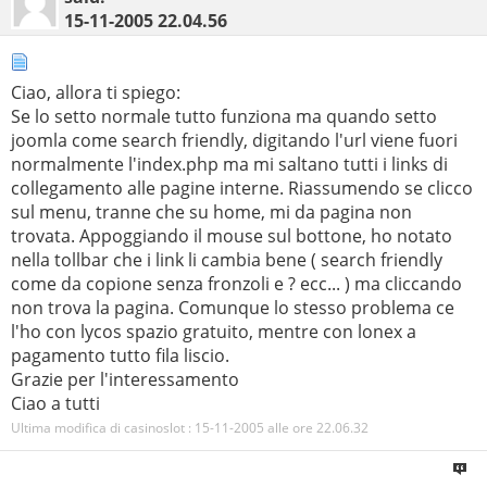
15-11-2005
22.04.56
Ciao, allora ti spiego:
Se lo setto normale tutto funziona ma quando setto
joomla come search friendly, digitando l'url viene fuori
normalmente l'index.php ma mi saltano tutti i links di
collegamento alle pagine interne. Riassumendo se clicco
sul menu, tranne che su home, mi da pagina non
trovata. Appoggiando il mouse sul bottone, ho notato
nella tollbar che i link li cambia bene ( search friendly
come da copione senza fronzoli e ? ecc... ) ma cliccando
non trova la pagina. Comunque lo stesso problema ce
l'ho con lycos spazio gratuito, mentre con lonex a
pagamento tutto fila liscio.
Grazie per l'interessamento
Ciao a tutti
Ultima modifica di casinoslot : 15-11-2005 alle ore
22.06.32