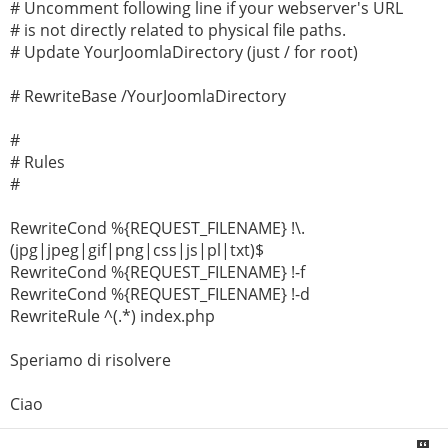
# Uncomment following line if your webserver's URL
# is not directly related to physical file paths.
# Update YourJoomlaDirectory (just / for root)
# RewriteBase /YourJoomlaDirectory
#
# Rules
#
RewriteCond %{REQUEST_FILENAME} !\.
(jpg|jpeg|gif|png|css|js|pl|txt)$
RewriteCond %{REQUEST_FILENAME} !-f
RewriteCond %{REQUEST_FILENAME} !-d
RewriteRule ^(.*) index.php
Speriamo di risolvere
Ciao