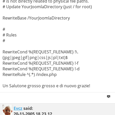
# is not directly related to physical file paths.
# Update YourJoomlaDirectory (just / for root)
RewriteBase /YourJoomlaDirectory
#
# Rules
#
RewriteCond %{REQUEST_FILENAME} !\.
(jpg|jpeg|gif|png|css|js|pl|txt)$
RewriteCond %{REQUEST_FILENAME} !-f
RewriteCond %{REQUEST_FILENAME} !-d
RewriteRule ^(.*) /index.php
Un Salutone grosso grosso e di nuovo grazie!
Evcz
said:
20-11-2005
18.23.12