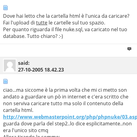
Dove hai letto che la cartella html è l'unica da caricare?
Fai l'upload di
tutte
le cartelle sul tuo spazio.
Per quanto riguarda il file nuke.sql, va caricato nel tuo
database. Tutto chiaro? :-)
said:
27-10-2005
18.42.23
ciao...ma siccome è la prima volta che mi ci metto son
andato a guardare un pò in internet e c'era scritto che
non serviva caricare tutto ma solo il contenuto della
cartella html.
http://www.webmasterpoint.org/php/phpnuke/03.as
guarda dove parla del step2..lo dice esplicitamente..non
era l'unico sito cmq
Allora tirando le somme: