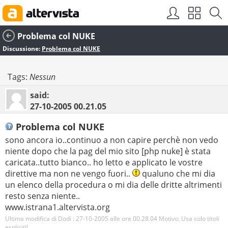
Problema col NUKE
Discussione:
Problema col NUKE
Tags:
Nessun
said:
27-10-2005
00.21.05
Problema col NUKE
sono ancora io..continuo a non capire perchè non vedo
niente dopo che la pag del mio sito [php nuke] è stata
caricata..tutto bianco.. ho letto e applicato le vostre
direttive ma non ne vengo fuori..
qualuno che mi dia
un elenco della procedura o mi dia delle dritte altrimenti
resto senza niente..
www.istrana1.altervista.org
Ultima modifica di Dodi : 27-10-2005 alle ore
00.28.04
Motivo:
Usa solo titoli
espliciti!