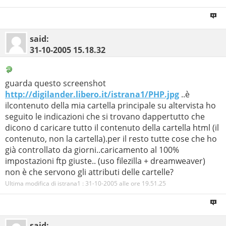
said:
31-10-2005
15.18.32
guarda questo screenshot
http://digilander.libero.it/istrana1/PHP.jpg
..è
ilcontenuto della mia cartella principale su altervista ho
seguito le indicazioni che si trovano dappertutto che
dicono d caricare tutto il contenuto della cartella html (il
contenuto, non la cartella).per il resto tutte cose che ho
già controllato da giorni..caricamento al 100%
impostazioni ftp giuste.. (uso filezilla + dreamweaver)
non è che servono gli attributi delle cartelle?
Ultima modifica di istrana1 : 31-10-2005 alle ore
19.51.25
said: