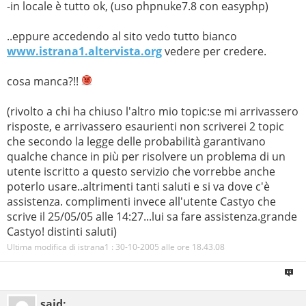
-in locale è tutto ok, (uso phpnuke7.8 con easyphp)
..eppure accedendo al sito vedo tutto bianco
www.istrana1.altervista.org
vedere per credere.
cosa manca?!!
(rivolto a chi ha chiuso l'altro mio topic:se mi arrivassero
risposte, e arrivassero esaurienti non scriverei 2 topic
che secondo la legge delle probabilità garantivano
qualche chance in più per risolvere un problema di un
utente iscritto a questo servizio che vorrebbe anche
poterlo usare..altrimenti tanti saluti e si va dove c'è
assistenza. complimenti invece all'utente Castyo che
scrive il 25/05/05 alle 14:27...lui sa fare assistenza.grande
Castyo! distinti saluti)
Ultima modifica di istrana1 : 30-10-2005 alle ore
18.43.08
said: