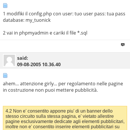
1 modifiki il config.php con user: tuo user pass: tua pass
database: my_tuonick
2 vai in phpmyadmin e cariki il file *.sql
said:
09-08-2005
10.36.40
ahem... attenzione girly... per regolamento nelle pagine
in costruzione non puoi mettere pubblicità.
4.2 Non e' consentito apporre piu' di un banner dello
stesso circuito sulla stessa pagina, e' vietato allestire
pagine esclusivamente dedicate agli elementi pubblicitari,
inoltre non e' consentito inserire elementi pubblicitari su