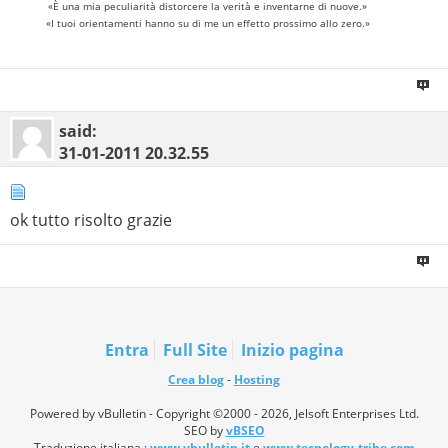
«È una mia peculiarità distorcere la verità e inventarne di nuove.»
«I tuoi orientamenti hanno su di me un effetto prossimo allo zero.»
said:
31-01-2011
20.32.55
ok tutto risolto grazie
Entra
Full Site
Inizio pagina
Crea blog
-
Hosting
Powered by vBulletin - Copyright ©2000 - 2026, Jelsoft Enterprises Ltd.
SEO by
vBSEO
Traduzione italiana :
www.vbulletin.it
e
www.tecnology-tribe.com