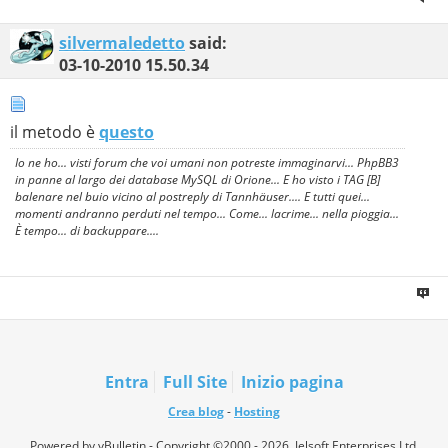
silvermaledetto
said:
03-10-2010
15.50.34
il metodo è
questo
Io ne ho... visti forum che voi umani non potreste immaginarvi... PhpBB3
in panne al largo dei database MySQL di Orione... E ho visto i TAG [B]
balenare nel buio vicino al postreply di Tannhäuser.... E tutti quei...
momenti andranno perduti nel tempo... Come... lacrime... nella pioggia...
È tempo... di backuppare....
Entra
Full Site
Inizio pagina
Crea blog
-
Hosting
Powered by vBulletin - Copyright ©2000 - 2026, Jelsoft Enterprises Ltd.