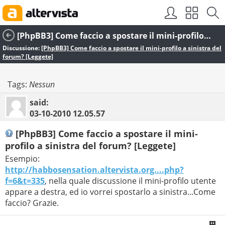
[PhpBB3] Come faccio a spostare il mini-profilo a sinistra del forum? [Leggete]
Discussione:
[PhpBB3] Come faccio a spostare il mini-profilo a sinistra del
forum? [Leggete]
Tags:
Nessun
said:
03-10-2010
12.05.57
[PhpBB3] Come faccio a spostare il mini-
profilo a sinistra del forum? [Leggete]
Esempio:
http://habbosensation.altervista.org....php?
f=6&t=335
, nella quale discussione il mini-profilo utente
appare a destra, ed io vorrei spostarlo a sinistra...Come
faccio? Grazie.