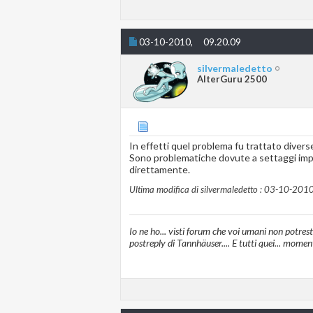
03-10-2010,
09.20.09
silvermaledetto
AlterGuru 2500
In effetti quel problema fu trattato divers
Sono problematiche dovute a settaggi impro
direttamente.
Ultima modifica di silvermaledetto : 03-10-2010
Io ne ho... visti forum che voi umani non potres
postreply di Tannhäuser.... E tutti quei... momen