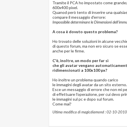
Tramite il PCA ho impostato come grandezz
600x400 pixel.
Quanod però tento di inserire una qualsias
compare il messaggio d'errore:
Impossibile determinare le Dimensioni dell'imm
A cosa è dovuto questo problema?
Ho trovato delle soluzioni in alcune vecchi
di questo forum, ma non ero sicuro se ess
anche per le firme.
C'è, inoltre, un modo per far sì
che gli avatar vengano automaticamen
ridimensionati a 100x100 px?
Ho inoltre un problema quando carico
le immagini degli avatar da un sito esterno.
Esce un messaggio di errore che non mi p
di effettuare l'operazione, per cui devo pr
le immagini sul pc e dopo sul forum.
Come mai?
Ultima modifica di magicdiamond : 02-10-2010 