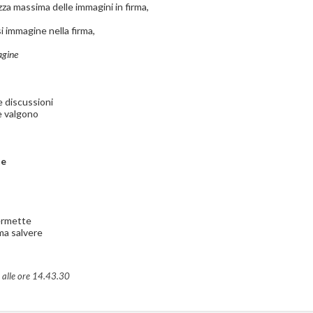
a massima delle immagini in firma,
i immagine nella firma,
agine
e discussioni
e valgono
te
ermette
ima salvere
alle ore
14.43.30