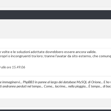
e volte e le soluzioni adottate dovrebbero essere ancora valide.
pri o incongruenti tra loro; tranne l'avatar da sito esterno, che comunq
 alle ore
15.49.06
te immaginarvi... PhpBB3 in panne al largo dei database MySQL di Orione... E ho vi
ti andranno perduti nel tempo... Come... lacrime... nella pioggia... È tempo... di ba