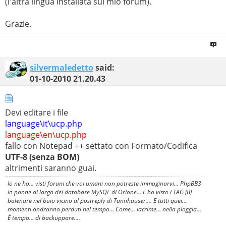
(l'altra lingua installata sul mio forum).
Grazie.
silvermaledetto
said:
01-10-2010
21.20.43
Devi editare i file
language\it\ucp.php
language\en\ucp.php
fallo con Notepad ++ settato con Formato/Codifica
UTF-8 (senza BOM)
altrimenti saranno guai.
Io ne ho... visti forum che voi umani non potreste immaginarvi... PhpBB3
in panne al largo dei database MySQL di Orione... E ho visto i TAG [B]
balenare nel buio vicino al postreply di Tannhäuser.... E tutti quei...
momenti andranno perduti nel tempo... Come... lacrime... nella pioggia...
È tempo... di backuppare....