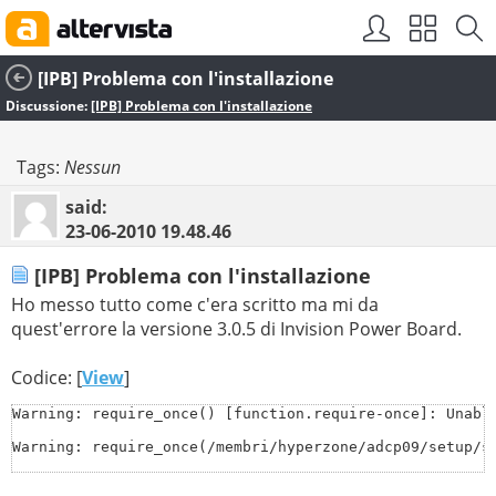
[IPB] Problema con l'installazione
Discussione:
[IPB] Problema con l'installazione
Tags:
Nessun
said:
23-06-2010
19.48.46
[IPB] Problema con l'installazione
Ho messo tutto come c'era scritto ma mi da
quest'errore la versione 3.0.5 di Invision Power Board.
Codice: [
View
]
Warning: require_once() [function.require-once]: Unabl
Warning: require_once(/membri/hyperzone/adcp09/setup/s
Fatal error: require_once() [function.require]: Failed