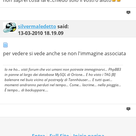
non saprei cosa fare..chiedo solo il vostro aiuto
silvermaledetto
said:
13-03-2010
18.19.09
per vedere si vede anche se non l'immagine associata
Io ne ho... visti forum che voi umani non potreste immaginarvi... PhpBB3
in panne al largo dei database MySQL di Orione... E ho visto i TAG [B]
balenare nel buio vicino al postreply di Tannhäuser.... E tutti quei...
momenti andranno perduti nel tempo... Come... lacrime... nella pioggia...
È tempo... di backuppare....
Entra
Full Site
Inizio pagina