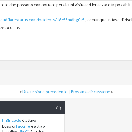
 rete che possono comportare per alcuni visitatori lentezza o impossibilità
loudflarestatus.com/incidents/46z55mdhg0t5
, comunque in fase di riso
ore
14.03.09
«
Discussione precedente
|
Prossima discussione
»
Il BB code
è
attivo
L'uso di
faccine
è
attivo
Il codice
[IMG]
è
attivo