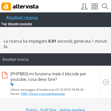
Risultati ricerca
Tag:
bbcode youtube
La ricerca ha impiegato
0.01
secondi; generata 1 minuti
fa.
Risultati ricerca
[PHPBB3] mi funziona male il bbcode per
youtube, cosa devo fare?
Ultimo messaggio di hackersize 23-10-2010
18.46.34
Forum:
CMS, Forum e preconfezionati
Entra
Full Site
Inizio pagina