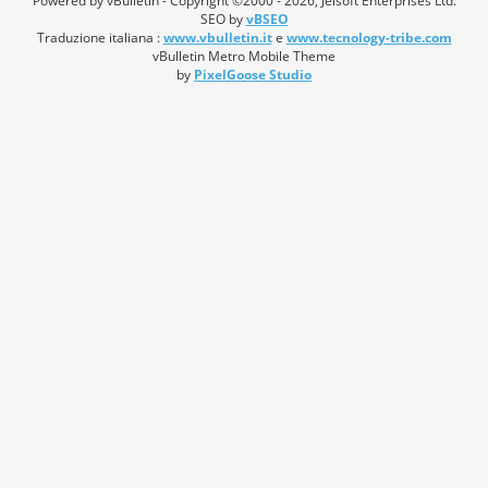
Powered by vBulletin - Copyright ©2000 - 2026, Jelsoft Enterprises Ltd.
SEO by
vBSEO
Traduzione italiana :
www.vbulletin.it
e
www.tecnology-tribe.com
vBulletin Metro Mobile Theme
by
PixelGoose Studio