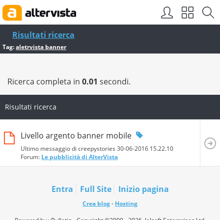
Risultati ricerca
Tag:
aletrvista banner
Ricerca completa in
0.01
secondi.
Risultati ricerca
Livello argento banner mobile
Ultimo messaggio di creepystories 30-06-2016
15.22.10
Forum:
Le pubblicità di AlterVista
Entra
Full Site
Inizio pagina
Crea blog
-
Hosting