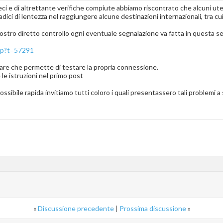
ci e di altrettante verifiche compiute abbiamo riscontrato che alcuni ut
adici di lentezza nel raggiungere alcune destinazioni internazionali, tra cu
nostro diretto controllo ogni eventuale segnalazione va fatta in questa s
php?t=57291
ware che permette di testare la propria connessione.
le istruzioni nel primo post
possibile rapida invitiamo tutti coloro i quali presentassero tali problemi
«
Discussione precedente
|
Prossima discussione
»